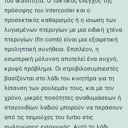
του ικανότητα. Ο τακτικός έλεγχος της
πρόσοψης του intercooler και ο
προσεκτικός καθαρισμός ή η ισιωση των
λυγισμένων πτερυγίων με μια ειδική χτένα
πτερυγίων (fin comb) είναι μια εξαιρετική
προληπτική συνήθεια. Επιπλέον, η
εσωτερική μόλυνση αποτελεί ένα συχνό,
κρυφό πρόβλημα. Οι στροβιλοσυμπιεστές
βασίζονται στο λάδι του κινητήρα για τη
λίπανση των ρουλεμάν τους, και με τον
χρόνο, μικρές ποσότητες αναθυμιάσεων ή
σταγονιδίων λαδιού μπορούν να περάσουν
από τις τσιμούχες του turbo στις
σωληνώσεις εισαγωγής. Αυτό το λάδι