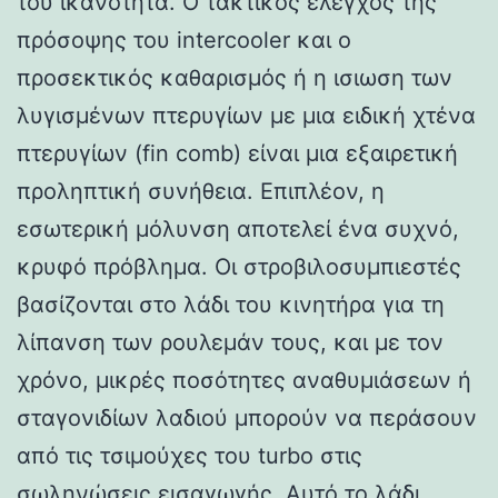
του ικανότητα. Ο τακτικός έλεγχος της
πρόσοψης του intercooler και ο
προσεκτικός καθαρισμός ή η ισιωση των
λυγισμένων πτερυγίων με μια ειδική χτένα
πτερυγίων (fin comb) είναι μια εξαιρετική
προληπτική συνήθεια. Επιπλέον, η
εσωτερική μόλυνση αποτελεί ένα συχνό,
κρυφό πρόβλημα. Οι στροβιλοσυμπιεστές
βασίζονται στο λάδι του κινητήρα για τη
λίπανση των ρουλεμάν τους, και με τον
χρόνο, μικρές ποσότητες αναθυμιάσεων ή
σταγονιδίων λαδιού μπορούν να περάσουν
από τις τσιμούχες του turbo στις
σωληνώσεις εισαγωγής. Αυτό το λάδι