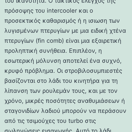
του ικανότητα. Ο τακτικός έλεγχος της
πρόσοψης του intercooler και ο
προσεκτικός καθαρισμός ή η ισιωση των
λυγισμένων πτερυγίων με μια ειδική χτένα
πτερυγίων (fin comb) είναι μια εξαιρετική
προληπτική συνήθεια. Επιπλέον, η
εσωτερική μόλυνση αποτελεί ένα συχνό,
κρυφό πρόβλημα. Οι στροβιλοσυμπιεστές
βασίζονται στο λάδι του κινητήρα για τη
λίπανση των ρουλεμάν τους, και με τον
χρόνο, μικρές ποσότητες αναθυμιάσεων ή
σταγονιδίων λαδιού μπορούν να περάσουν
από τις τσιμούχες του turbo στις
σωληνώσεις εισαγωγής. Αυτό το λάδι