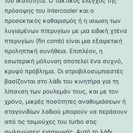
του ικανότητα. Ο τακτικός έλεγχος της
πρόσοψης του intercooler και ο
προσεκτικός καθαρισμός ή η ισιωση των
λυγισμένων πτερυγίων με μια ειδική χτένα
πτερυγίων (fin comb) είναι μια εξαιρετική
προληπτική συνήθεια. Επιπλέον, η
εσωτερική μόλυνση αποτελεί ένα συχνό,
κρυφό πρόβλημα. Οι στροβιλοσυμπιεστές
βασίζονται στο λάδι του κινητήρα για τη
λίπανση των ρουλεμάν τους, και με τον
χρόνο, μικρές ποσότητες αναθυμιάσεων ή
σταγονιδίων λαδιού μπορούν να περάσουν
από τις τσιμούχες του turbo στις
σωληνώσεις εισαγωγής. Αυτό το λάδι