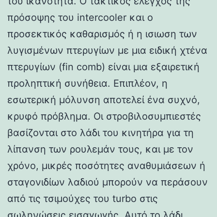
του ικανότητα. Ο τακτικός έλεγχος της
πρόσοψης του intercooler και ο
προσεκτικός καθαρισμός ή η ισιωση των
λυγισμένων πτερυγίων με μια ειδική χτένα
πτερυγίων (fin comb) είναι μια εξαιρετική
προληπτική συνήθεια. Επιπλέον, η
εσωτερική μόλυνση αποτελεί ένα συχνό,
κρυφό πρόβλημα. Οι στροβιλοσυμπιεστές
βασίζονται στο λάδι του κινητήρα για τη
λίπανση των ρουλεμάν τους, και με τον
χρόνο, μικρές ποσότητες αναθυμιάσεων ή
σταγονιδίων λαδιού μπορούν να περάσουν
από τις τσιμούχες του turbo στις
σωληνώσεις εισαγωγής. Αυτό το λάδι