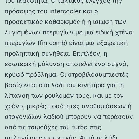
του ικανότητα. Ο τακτικός έλεγχος της
πρόσοψης του intercooler και ο
προσεκτικός καθαρισμός ή η ισιωση των
λυγισμένων πτερυγίων με μια ειδική χτένα
πτερυγίων (fin comb) είναι μια εξαιρετική
προληπτική συνήθεια. Επιπλέον, η
εσωτερική μόλυνση αποτελεί ένα συχνό,
κρυφό πρόβλημα. Οι στροβιλοσυμπιεστές
βασίζονται στο λάδι του κινητήρα για τη
λίπανση των ρουλεμάν τους, και με τον
χρόνο, μικρές ποσότητες αναθυμιάσεων ή
σταγονιδίων λαδιού μπορούν να περάσουν
από τις τσιμούχες του turbo στις
σωληνώσεις εισαγωγής. Αυτό το λάδι