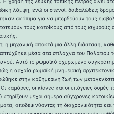
 Η χρήση της λευκής τοπικής πέτρας δίνει στα
αδική λάμψη, ενώ οι στενοί, δαιδαλώδεις δρόμο
τηκαν σκόπιμα για να μπερδεύουν τους εισβολ
τατεύουν τους κατοίκους από τους ισχυρούς 
ατικής.
ιτ, η μηχανική αποκτά μια άλλη διάσταση, καθ
απτύχθηκε μέσα στα σπλάχνα του Παλατιού τ
ιανού. Αυτό το ρωμαϊκό οχυρωμένο συγκρότη
 πώς η αρχαία ρωμαϊκή μνημειακή αρχιτεκτονι
ώθηκε στην καθημερινή ζωή των μεταγενέστ
Οι καμάρες, οι κίονες και οι υπόγειες δομές τ
ύ στηρίζουν μέχρι σήμερα σύγχρονες κατοικίε
ματα, αποδεικνύοντας τη διαχρονικότητα και 
κότητα των ρωμαϊκών κατασκευαστικών μεθόδ