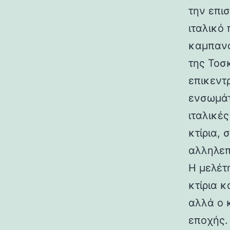
την επι
ιταλικό
καμπανα
της Τοσ
επικεντ
ενσωμάτ
ιταλικές
κτίρια,
αλληλεπ
Η μελέτη
κτίρια κ
αλλά ο 
εποχής.