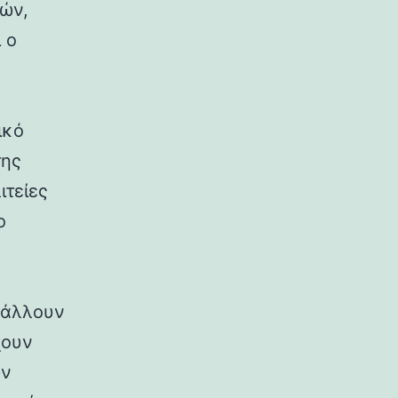
ρών,
 ο
ικό
της
ιτείες
ο
ιβάλλουν
χουν
ων