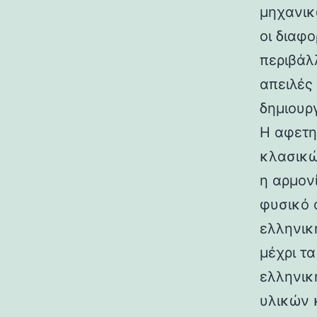
μηχανικ
οι διαφ
περιβάλ
απειλές
δημιουρ
Η αφετη
κλασικώ
η αρμον
φυσικό 
ελληνικ
μέχρι τ
ελληνικ
υλικών 