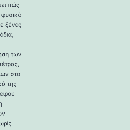
τει πώς
ο φυσικό
σε ξένες
όδια,
ηση των
πέτρας,
ίων στο
κά της
είρου
η
ων
ωρίς