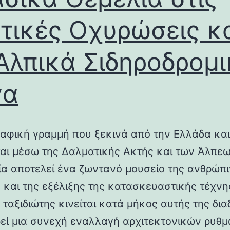
τικές Οχυρώσεις κ
Αλπικά Σιδηροδρομ
γα
αφική γραμμή που ξεκινά από την Ελλάδα και
ται μέσω της Δαλματικής Ακτής και των Άλπεω
λία αποτελεί ένα ζωντανό μουσείο της ανθρώπ
ς και της εξέλιξης της κατασκευαστικής τέχνη
 ταξιδιώτης κινείται κατά μήκος αυτής της δια
εί μια συνεχή εναλλαγή αρχιτεκτονικών ρυθμ