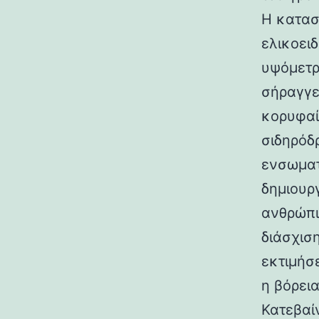
Η κατασ
ελικοει
υψόμετρο
σήραγγε
κορυφαί
σιδηρόδ
ενσωματ
δημιουρ
ανθρώπι
διάσχισ
εκτιμήσ
η βόρεια
Κατεβαί