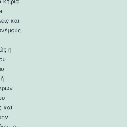
 κτίρια
ι
είς και
ανέμους
ώς η
ου
μα
κή
ερων
ου
ς και
την
ων, οι