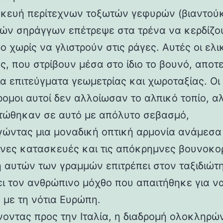
κευή περίτεχνων τοξωτών γεφυρών (βιαντούκ
δών σηράγγων επέτρεψε στα τρένα να κερδίζο
 χωρίς να γλιστρούν στις ράγες. Αυτές οι ελι
ς, που στρίβουν μέσα στο ίδιο το βουνό, αποτ
α επιτεύγματα γεωμετρίας και χωροταξίας. Οι
ρομοι αυτοί δεν αλλοίωσαν το αλπικό τοπίο, α
ώθηκαν σε αυτό με απόλυτο σεβασμό,
γώντας μια μοναδική οπτική αρμονία ανάμεσα 
νες κατασκευές και τις απόκρημνες βουνοκο
η αυτών των γραμμών επιτρέπει στον ταξιδιώτ
ει τον ανθρώπινο μόχθο που απαιτήθηκε για ν
 με τη νότια Ευρώπη.
νοντας προς την Ιταλία, η διαδρομή ολοκληρών