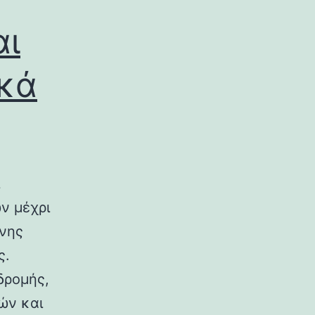
αι
ικά
ν μέχρι
ινης
ς.
δρομής,
ών και