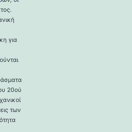
τος.
ανική
κη για
ούνται
ράσματα
ου 20ού
χανικοί
εις των
ρότητα