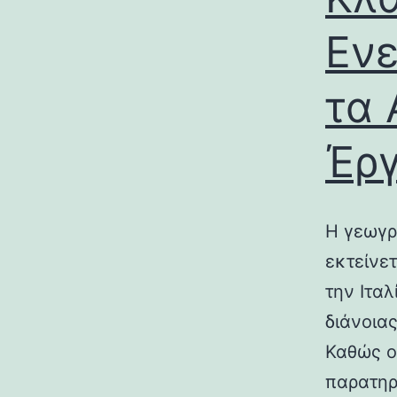
Ενε
τα 
Έρ
Η γεωγρ
εκτείνε
την Ιτα
διάνοια
Καθώς ο
παρατηρ