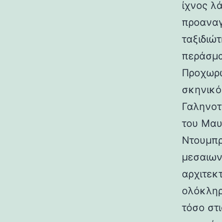
ίχνος λ
προαναγ
ταξιδιώτ
περάσμα
Προχωρώ
σκηνικό
Γαληνοτ
του Μαυ
Ντουμπρ
μεσαιων
αρχιτεκ
ολόκληρ
τόσο στι