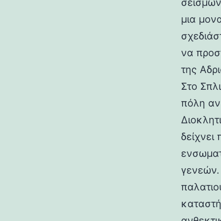
σεισμών.
μια μον
σχεδιάσ
να προσ
της Αδρι
Στο Σπλ
πόλη αν
Διοκλητ
δείχνει
ενσωματ
γενεών. 
παλατιο
καταστή
ανθεκτι