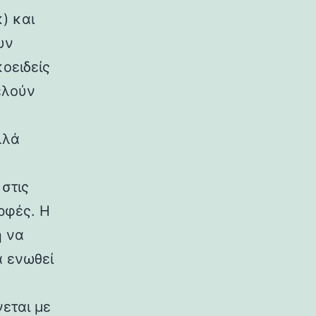
) και
υν
κοειδείς
ελούν
λλά
στις
ρφές. Η
η να
α ενωθεί
εται με