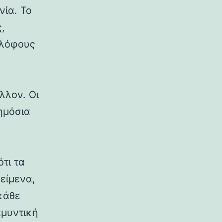
νία. Το
,
 λόφους
λλον. Οι
δημόσια
ότι τα
κείμενα,
κάθε
αμυντική