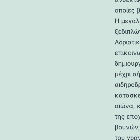
οποίες 
Η μεγαλ
ξεδιπλώ
Αδριατικ
επικοιν
δημιουρ
μέχρι σ
σιδηροδ
κατασκε
αιώνα, 
της επο
βουνών,
του γραν