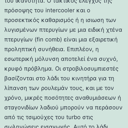
του ικανότητα. Ο τακτικός έλεγχος της
πρόσοψης του intercooler και ο
προσεκτικός καθαρισμός ή η ισιωση των
λυγισμένων πτερυγίων με μια ειδική χτένα
πτερυγίων (fin comb) είναι μια εξαιρετική
προληπτική συνήθεια. Επιπλέον, η
εσωτερική μόλυνση αποτελεί ένα συχνό,
κρυφό πρόβλημα. Οι στροβιλοσυμπιεστές
βασίζονται στο λάδι του κινητήρα για τη
λίπανση των ρουλεμάν τους, και με τον
χρόνο, μικρές ποσότητες αναθυμιάσεων ή
σταγονιδίων λαδιού μπορούν να περάσουν
από τις τσιμούχες του turbo στις
σωληνώσεις εισαγωγής. Αυτό το λάδι