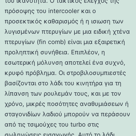
του ικανότητα. Ο τακτικός έλεγχος της
πρόσοψης του intercooler και ο
προσεκτικός καθαρισμός ή η ισιωση των
λυγισμένων πτερυγίων με μια ειδική χτένα
πτερυγίων (fin comb) είναι μια εξαιρετική
προληπτική συνήθεια. Επιπλέον, η
εσωτερική μόλυνση αποτελεί ένα συχνό,
κρυφό πρόβλημα. Οι στροβιλοσυμπιεστές
βασίζονται στο λάδι του κινητήρα για τη
λίπανση των ρουλεμάν τους, και με τον
χρόνο, μικρές ποσότητες αναθυμιάσεων ή
σταγονιδίων λαδιού μπορούν να περάσουν
από τις τσιμούχες του turbo στις
σωληνώσεις εισαγωγής. Αυτό το λάδι