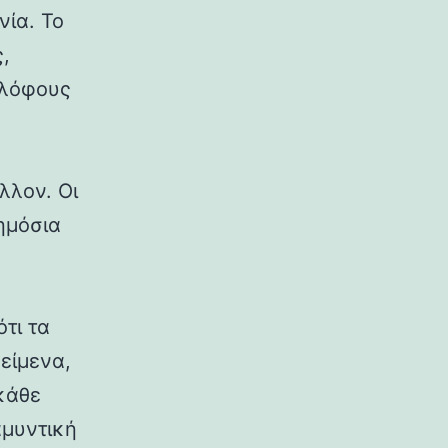
νία. Το
,
 λόφους
λλον. Οι
δημόσια
ότι τα
κείμενα,
κάθε
αμυντική