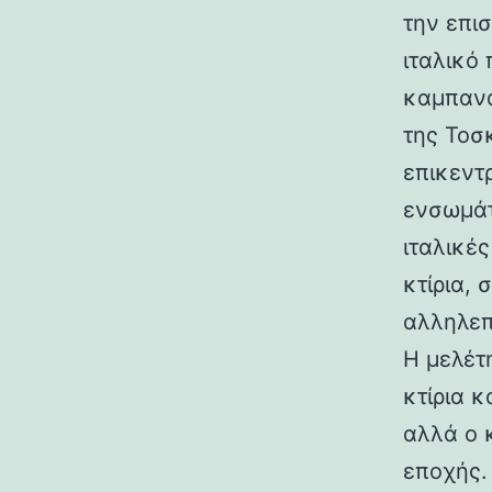
την επι
ιταλικό
καμπανα
της Τοσ
επικεντ
ενσωμάτ
ιταλικές
κτίρια,
αλληλεπ
Η μελέτη
κτίρια κ
αλλά ο 
εποχής.