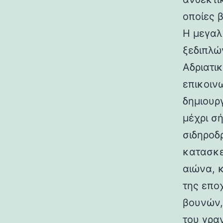
οποίες 
Η μεγαλ
ξεδιπλώ
Αδριατικ
επικοιν
δημιουρ
μέχρι σ
σιδηροδ
κατασκε
αιώνα, 
της επο
βουνών,
του γραν