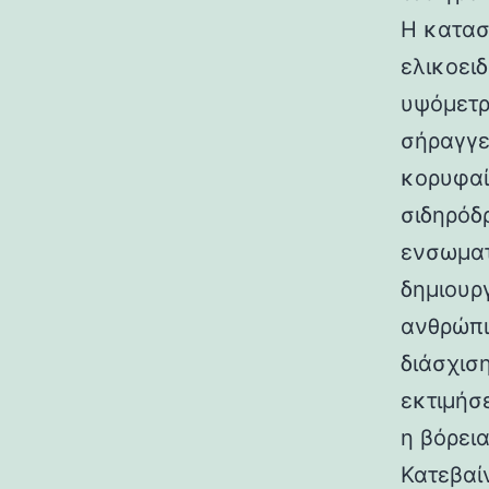
Η κατασ
ελικοει
υψόμετρο
σήραγγε
κορυφαί
σιδηρόδ
ενσωματ
δημιουρ
ανθρώπι
διάσχισ
εκτιμήσ
η βόρεια
Κατεβαί