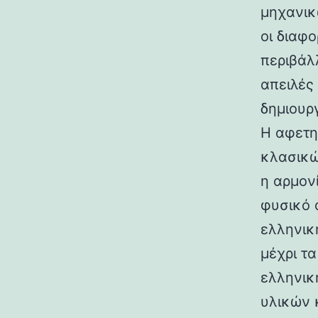
μηχανικ
οι διαφ
περιβάλ
απειλές
δημιουρ
Η αφετη
κλασικώ
η αρμον
φυσικό 
ελληνικ
μέχρι τ
ελληνικ
υλικών 