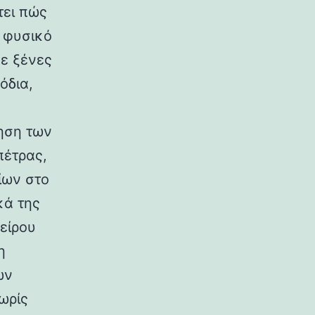
τει πώς
ο φυσικό
σε ξένες
όδια,
ηση των
πέτρας,
ίων στο
κά της
είρου
η
ων
ωρίς