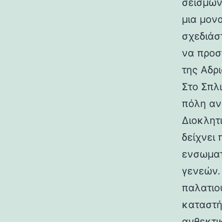
σεισμών.
μια μον
σχεδιάσ
να προσ
της Αδρι
Στο Σπλ
πόλη αν
Διοκλητ
δείχνει
ενσωματ
γενεών. 
παλατιο
καταστή
ανθεκτι