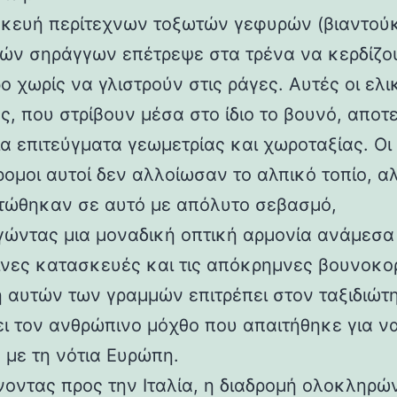
κευή περίτεχνων τοξωτών γεφυρών (βιαντούκ
δών σηράγγων επέτρεψε στα τρένα να κερδίζο
 χωρίς να γλιστρούν στις ράγες. Αυτές οι ελι
ς, που στρίβουν μέσα στο ίδιο το βουνό, αποτ
α επιτεύγματα γεωμετρίας και χωροταξίας. Οι
ρομοι αυτοί δεν αλλοίωσαν το αλπικό τοπίο, α
ώθηκαν σε αυτό με απόλυτο σεβασμό,
γώντας μια μοναδική οπτική αρμονία ανάμεσα 
νες κατασκευές και τις απόκρημνες βουνοκο
η αυτών των γραμμών επιτρέπει στον ταξιδιώτ
ει τον ανθρώπινο μόχθο που απαιτήθηκε για ν
 με τη νότια Ευρώπη.
νοντας προς την Ιταλία, η διαδρομή ολοκληρών