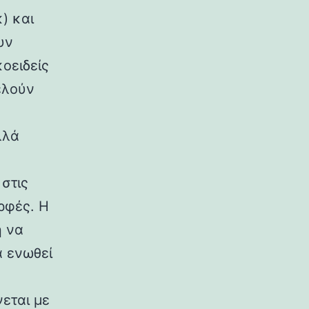
) και
υν
κοειδείς
ελούν
λλά
στις
ρφές. Η
η να
α ενωθεί
εται με