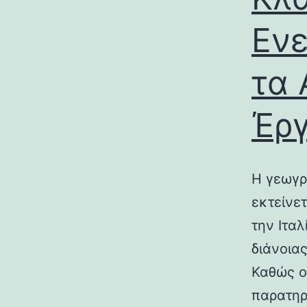
Ενε
τα 
Έρ
Η γεωγρ
εκτείνε
την Ιτα
διάνοια
Καθώς ο
παρατηρ