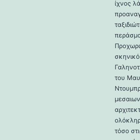
ίχνος λ
προαναγ
ταξιδιώτ
περάσμα
Προχωρώ
σκηνικό
Γαληνοτ
του Μαυ
Ντουμπρ
μεσαιων
αρχιτεκ
ολόκληρ
τόσο στι