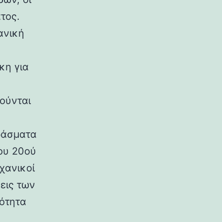
τος.
ανική
κη για
ούνται
ράσματα
ου 20ού
χανικοί
εις των
ρότητα