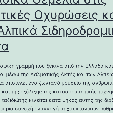
τικές Οχυρώσεις κ
Αλπικά Σιδηροδρομ
γα
αφική γραμμή που ξεκινά από την Ελλάδα και
ται μέσω της Δαλματικής Ακτής και των Άλπεω
λία αποτελεί ένα ζωντανό μουσείο της ανθρώπ
ς και της εξέλιξης της κατασκευαστικής τέχνη
 ταξιδιώτης κινείται κατά μήκος αυτής της δια
εί μια συνεχή εναλλαγή αρχιτεκτονικών ρυθμ