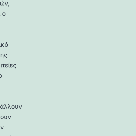
ρών,
 ο
ικό
της
ιτείες
ο
ιβάλλουν
χουν
ων