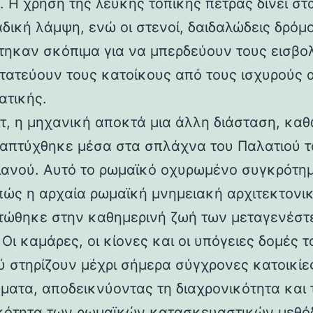
 Η χρήση της λευκής τοπικής πέτρας δίνει στα
αδική λάμψη, ενώ οι στενοί, δαιδαλώδεις δρόμο
τηκαν σκόπιμα για να μπερδεύουν τους εισβολ
τατεύουν τους κατοίκους από τους ισχυρούς 
ατικής.
ιτ, η μηχανική αποκτά μια άλλη διάσταση, καθ
απτύχθηκε μέσα στα σπλάχνα του Παλατιού τ
ιανού. Αυτό το ρωμαϊκό οχυρωμένο συγκρότη
 πώς η αρχαία ρωμαϊκή μνημειακή αρχιτεκτονι
ώθηκε στην καθημερινή ζωή των μεταγενέστ
Οι καμάρες, οι κίονες και οι υπόγειες δομές τ
ύ στηρίζουν μέχρι σήμερα σύγχρονες κατοικίε
ματα, αποδεικνύοντας τη διαχρονικότητα και 
κότητα των ρωμαϊκών κατασκευαστικών μεθόδ