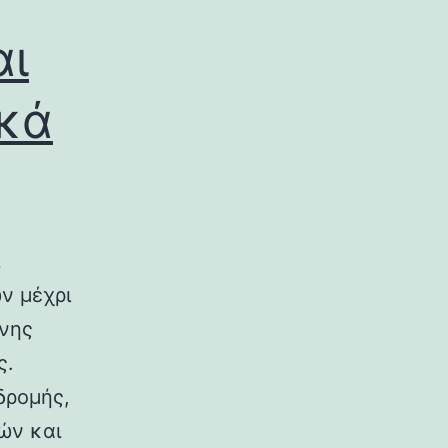
αι
ικά
ν μέχρι
ινης
ς.
δρομής,
ών και