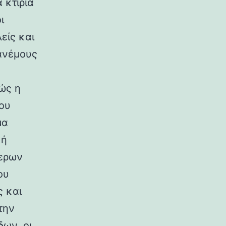
 κτίρια
ι
είς και
ανέμους
ώς η
ου
μα
κή
ερων
ου
ς και
την
ων, οι