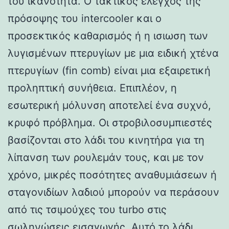
του ικανότητα. Ο τακτικός έλεγχος της
πρόσοψης του intercooler και ο
προσεκτικός καθαρισμός ή η ισιωση των
λυγισμένων πτερυγίων με μια ειδική χτένα
πτερυγίων (fin comb) είναι μια εξαιρετική
προληπτική συνήθεια. Επιπλέον, η
εσωτερική μόλυνση αποτελεί ένα συχνό,
κρυφό πρόβλημα. Οι στροβιλοσυμπιεστές
βασίζονται στο λάδι του κινητήρα για τη
λίπανση των ρουλεμάν τους, και με τον
χρόνο, μικρές ποσότητες αναθυμιάσεων ή
σταγονιδίων λαδιού μπορούν να περάσουν
από τις τσιμούχες του turbo στις
σωληνώσεις εισαγωγής. Αυτό το λάδι