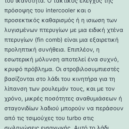
του ικανότητα. Ο τακτικός έλεγχος της
πρόσοψης του intercooler και ο
προσεκτικός καθαρισμός ή η ισιωση των
λυγισμένων πτερυγίων με μια ειδική χτένα
πτερυγίων (fin comb) είναι μια εξαιρετική
προληπτική συνήθεια. Επιπλέον, η
εσωτερική μόλυνση αποτελεί ένα συχνό,
κρυφό πρόβλημα. Οι στροβιλοσυμπιεστές
βασίζονται στο λάδι του κινητήρα για τη
λίπανση των ρουλεμάν τους, και με τον
χρόνο, μικρές ποσότητες αναθυμιάσεων ή
σταγονιδίων λαδιού μπορούν να περάσουν
από τις τσιμούχες του turbo στις
σωληνώσεις εισαγωγής. Αυτό το λάδι