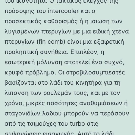
του ικανότητα. Ο τακτικός έλεγχος της
πρόσοψης του intercooler και ο
προσεκτικός καθαρισμός ή η ισιωση των
λυγισμένων πτερυγίων με μια ειδική χτένα
πτερυγίων (fin comb) είναι μια εξαιρετική
προληπτική συνήθεια. Επιπλέον, η
εσωτερική μόλυνση αποτελεί ένα συχνό,
κρυφό πρόβλημα. Οι στροβιλοσυμπιεστές
βασίζονται στο λάδι του κινητήρα για τη
λίπανση των ρουλεμάν τους, και με τον
χρόνο, μικρές ποσότητες αναθυμιάσεων ή
σταγονιδίων λαδιού μπορούν να περάσουν
από τις τσιμούχες του turbo στις
σωληνώσεις εισαγωγής. Αυτό το λάδι