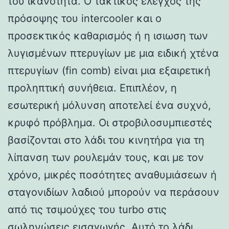
του ικανότητα. Ο τακτικός έλεγχος της
πρόσοψης του intercooler και ο
προσεκτικός καθαρισμός ή η ισιωση των
λυγισμένων πτερυγίων με μια ειδική χτένα
πτερυγίων (fin comb) είναι μια εξαιρετική
προληπτική συνήθεια. Επιπλέον, η
εσωτερική μόλυνση αποτελεί ένα συχνό,
κρυφό πρόβλημα. Οι στροβιλοσυμπιεστές
βασίζονται στο λάδι του κινητήρα για τη
λίπανση των ρουλεμάν τους, και με τον
χρόνο, μικρές ποσότητες αναθυμιάσεων ή
σταγονιδίων λαδιού μπορούν να περάσουν
από τις τσιμούχες του turbo στις
σωληνώσεις εισαγωγής. Αυτό το λάδι