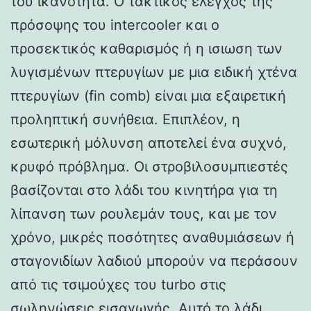
του ικανότητα. Ο τακτικός έλεγχος της
πρόσοψης του intercooler και ο
προσεκτικός καθαρισμός ή η ισιωση των
λυγισμένων πτερυγίων με μια ειδική χτένα
πτερυγίων (fin comb) είναι μια εξαιρετική
προληπτική συνήθεια. Επιπλέον, η
εσωτερική μόλυνση αποτελεί ένα συχνό,
κρυφό πρόβλημα. Οι στροβιλοσυμπιεστές
βασίζονται στο λάδι του κινητήρα για τη
λίπανση των ρουλεμάν τους, και με τον
χρόνο, μικρές ποσότητες αναθυμιάσεων ή
σταγονιδίων λαδιού μπορούν να περάσουν
από τις τσιμούχες του turbo στις
σωληνώσεις εισαγωγής. Αυτό το λάδι