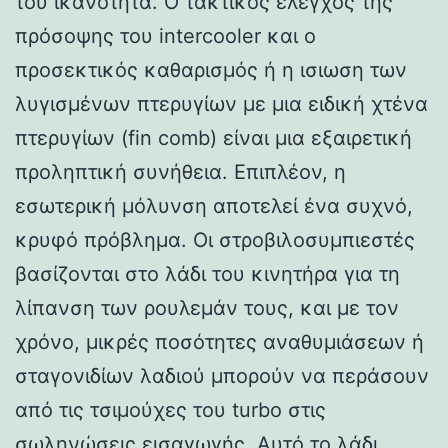
του ικανότητα. Ο τακτικός έλεγχος της
πρόσοψης του intercooler και ο
προσεκτικός καθαρισμός ή η ισιωση των
λυγισμένων πτερυγίων με μια ειδική χτένα
πτερυγίων (fin comb) είναι μια εξαιρετική
προληπτική συνήθεια. Επιπλέον, η
εσωτερική μόλυνση αποτελεί ένα συχνό,
κρυφό πρόβλημα. Οι στροβιλοσυμπιεστές
βασίζονται στο λάδι του κινητήρα για τη
λίπανση των ρουλεμάν τους, και με τον
χρόνο, μικρές ποσότητες αναθυμιάσεων ή
σταγονιδίων λαδιού μπορούν να περάσουν
από τις τσιμούχες του turbo στις
σωληνώσεις εισαγωγής. Αυτό το λάδι