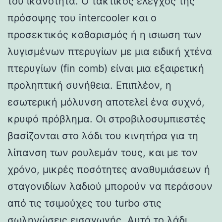
του ικανότητα. Ο τακτικός έλεγχος της
πρόσοψης του intercooler και ο
προσεκτικός καθαρισμός ή η ισιωση των
λυγισμένων πτερυγίων με μια ειδική χτένα
πτερυγίων (fin comb) είναι μια εξαιρετική
προληπτική συνήθεια. Επιπλέον, η
εσωτερική μόλυνση αποτελεί ένα συχνό,
κρυφό πρόβλημα. Οι στροβιλοσυμπιεστές
βασίζονται στο λάδι του κινητήρα για τη
λίπανση των ρουλεμάν τους, και με τον
χρόνο, μικρές ποσότητες αναθυμιάσεων ή
σταγονιδίων λαδιού μπορούν να περάσουν
από τις τσιμούχες του turbo στις
σωληνώσεις εισαγωγής. Αυτό το λάδι