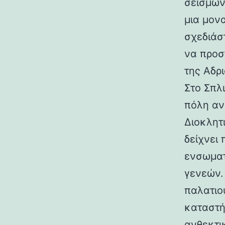
σεισμών.
μια μον
σχεδιάσ
να προσ
της Αδρι
Στο Σπλ
πόλη αν
Διοκλητ
δείχνει
ενσωματ
γενεών. 
παλατιο
καταστή
ανθεκτι