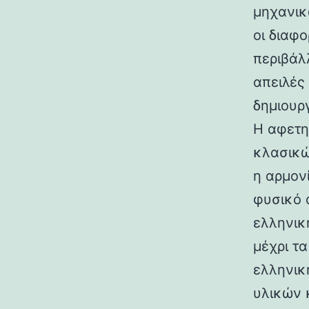
μηχανικ
οι διαφ
περιβάλ
απειλές
δημιουρ
Η αφετη
κλασικώ
η αρμον
φυσικό 
ελληνικ
μέχρι τ
ελληνικ
υλικών 