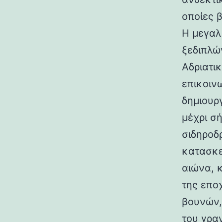
οποίες 
Η μεγαλ
ξεδιπλώ
Αδριατικ
επικοιν
δημιουρ
μέχρι σ
σιδηροδ
κατασκε
αιώνα, 
της επο
βουνών,
του γραν