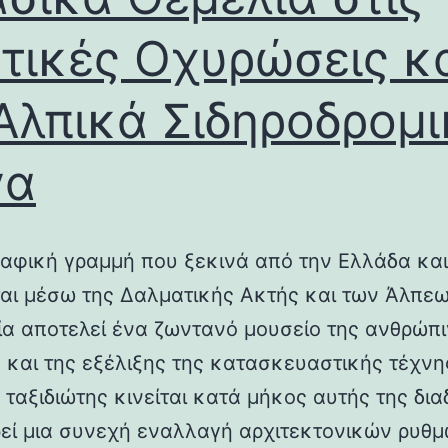
τικές Οχυρώσεις κ
Αλπικά Σιδηροδρομ
γα
αφική γραμμή που ξεκινά από την Ελλάδα και
ται μέσω της Δαλματικής Ακτής και των Άλπεω
λία αποτελεί ένα ζωντανό μουσείο της ανθρώπ
ς και της εξέλιξης της κατασκευαστικής τέχνη
 ταξιδιώτης κινείται κατά μήκος αυτής της δια
εί μια συνεχή εναλλαγή αρχιτεκτονικών ρυθμ