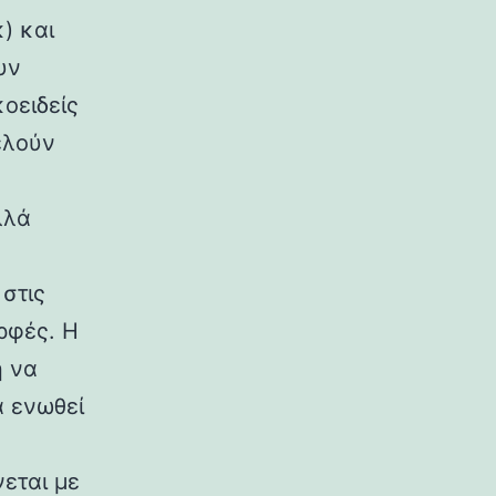
) και
υν
κοειδείς
ελούν
λλά
στις
ρφές. Η
η να
α ενωθεί
εται με