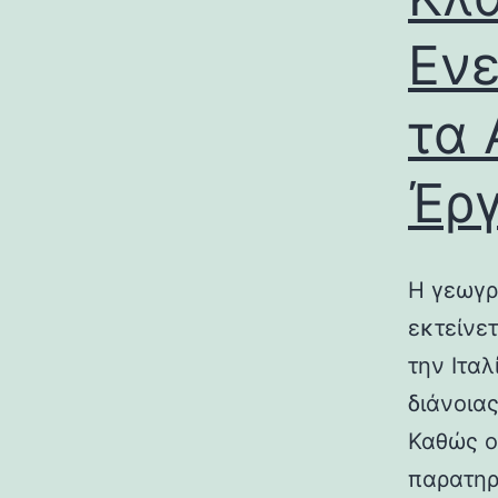
Ενε
τα 
Έρ
Η γεωγρ
εκτείνε
την Ιτα
διάνοια
Καθώς ο
παρατηρ