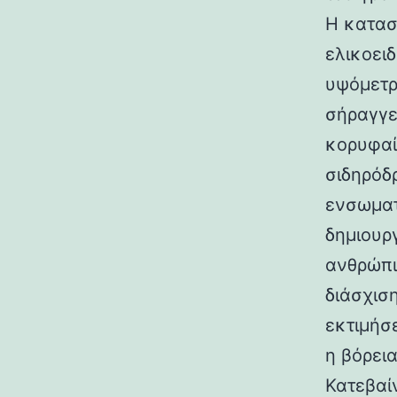
Η κατασ
ελικοει
υψόμετρο
σήραγγε
κορυφαί
σιδηρόδ
ενσωματ
δημιουρ
ανθρώπι
διάσχισ
εκτιμήσ
η βόρεια
Κατεβαί