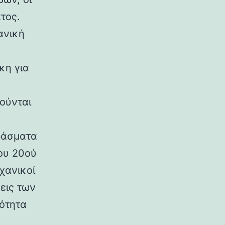
τος.
ανική
κη για
ούνται
ράσματα
ου 20ού
χανικοί
εις των
ρότητα