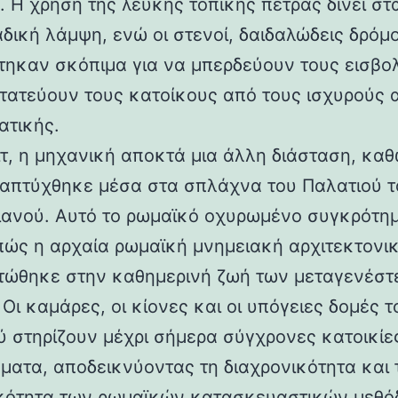
 Η χρήση της λευκής τοπικής πέτρας δίνει στα
αδική λάμψη, ενώ οι στενοί, δαιδαλώδεις δρόμο
τηκαν σκόπιμα για να μπερδεύουν τους εισβολ
τατεύουν τους κατοίκους από τους ισχυρούς 
ατικής.
ιτ, η μηχανική αποκτά μια άλλη διάσταση, καθ
απτύχθηκε μέσα στα σπλάχνα του Παλατιού τ
ιανού. Αυτό το ρωμαϊκό οχυρωμένο συγκρότη
 πώς η αρχαία ρωμαϊκή μνημειακή αρχιτεκτονι
ώθηκε στην καθημερινή ζωή των μεταγενέστ
Οι καμάρες, οι κίονες και οι υπόγειες δομές τ
ύ στηρίζουν μέχρι σήμερα σύγχρονες κατοικίε
ματα, αποδεικνύοντας τη διαχρονικότητα και 
κότητα των ρωμαϊκών κατασκευαστικών μεθόδ