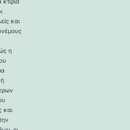
 κτίρια
ι
είς και
ανέμους
ώς η
ου
μα
κή
ερων
ου
ς και
την
ων, οι