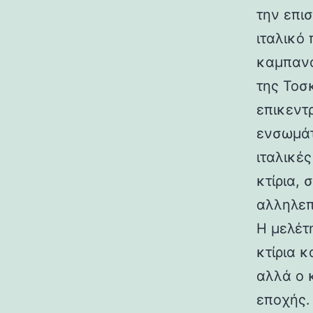
την επι
ιταλικό
καμπανα
της Τοσ
επικεντ
ενσωμάτ
ιταλικές
κτίρια,
αλληλεπ
Η μελέτη
κτίρια κ
αλλά ο 
εποχής.