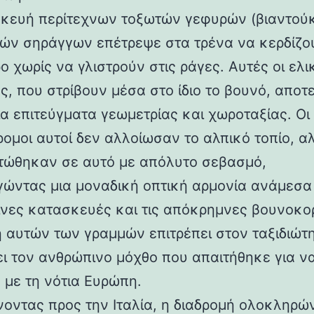
κευή περίτεχνων τοξωτών γεφυρών (βιαντούκ
δών σηράγγων επέτρεψε στα τρένα να κερδίζο
 χωρίς να γλιστρούν στις ράγες. Αυτές οι ελι
ς, που στρίβουν μέσα στο ίδιο το βουνό, αποτ
α επιτεύγματα γεωμετρίας και χωροταξίας. Οι
ρομοι αυτοί δεν αλλοίωσαν το αλπικό τοπίο, α
ώθηκαν σε αυτό με απόλυτο σεβασμό,
γώντας μια μοναδική οπτική αρμονία ανάμεσα 
νες κατασκευές και τις απόκρημνες βουνοκο
η αυτών των γραμμών επιτρέπει στον ταξιδιώτ
ει τον ανθρώπινο μόχθο που απαιτήθηκε για ν
 με τη νότια Ευρώπη.
νοντας προς την Ιταλία, η διαδρομή ολοκληρών