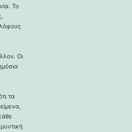
νία. Το
,
 λόφους
λλον. Οι
δημόσια
ότι τα
κείμενα,
κάθε
αμυντική