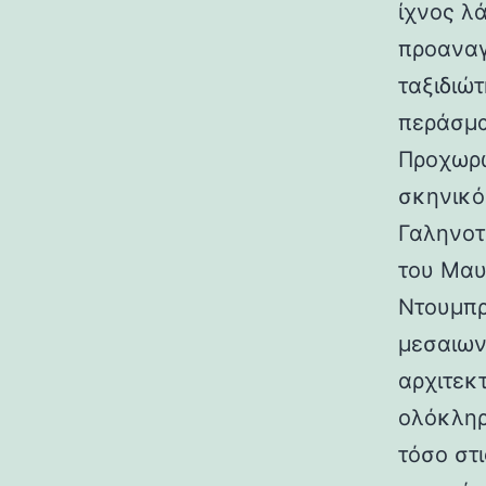
ίχνος λ
προαναγ
ταξιδιώτ
περάσμα
Προχωρώ
σκηνικό
Γαληνοτ
του Μαυ
Ντουμπρ
μεσαιων
αρχιτεκ
ολόκληρ
τόσο στι