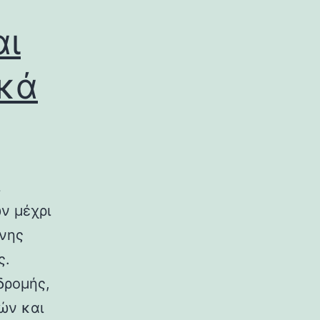
αι
ικά
ν μέχρι
ινης
ς.
δρομής,
ών και