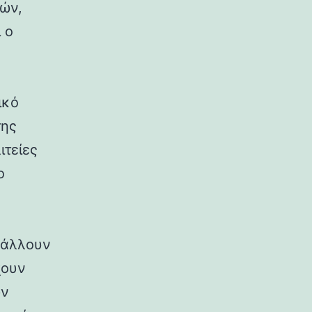
ρών,
 ο
ικό
της
ιτείες
ο
ιβάλλουν
χουν
ων