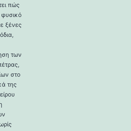
τει πώς
ο φυσικό
σε ξένες
όδια,
ηση των
πέτρας,
ίων στο
κά της
είρου
η
ων
ωρίς