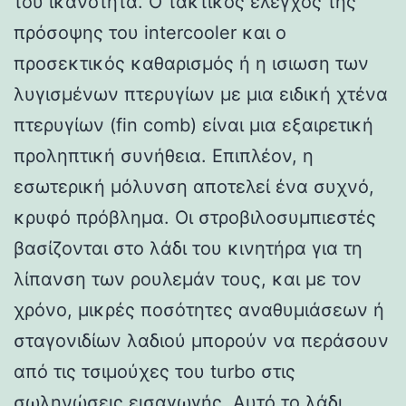
του ικανότητα. Ο τακτικός έλεγχος της
πρόσοψης του intercooler και ο
προσεκτικός καθαρισμός ή η ισιωση των
λυγισμένων πτερυγίων με μια ειδική χτένα
πτερυγίων (fin comb) είναι μια εξαιρετική
προληπτική συνήθεια. Επιπλέον, η
εσωτερική μόλυνση αποτελεί ένα συχνό,
κρυφό πρόβλημα. Οι στροβιλοσυμπιεστές
βασίζονται στο λάδι του κινητήρα για τη
λίπανση των ρουλεμάν τους, και με τον
χρόνο, μικρές ποσότητες αναθυμιάσεων ή
σταγονιδίων λαδιού μπορούν να περάσουν
από τις τσιμούχες του turbo στις
σωληνώσεις εισαγωγής. Αυτό το λάδι