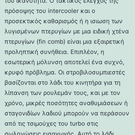
του ικανότητα. Ο τακτικός έλεγχος της
πρόσοψης του intercooler και ο
προσεκτικός καθαρισμός ή η ισιωση των
λυγισμένων πτερυγίων με μια ειδική χτένα
πτερυγίων (fin comb) είναι μια εξαιρετική
προληπτική συνήθεια. Επιπλέον, η
εσωτερική μόλυνση αποτελεί ένα συχνό,
κρυφό πρόβλημα. Οι στροβιλοσυμπιεστές
βασίζονται στο λάδι του κινητήρα για τη
λίπανση των ρουλεμάν τους, και με τον
χρόνο, μικρές ποσότητες αναθυμιάσεων ή
σταγονιδίων λαδιού μπορούν να περάσουν
από τις τσιμούχες του turbo στις
σωληνώσεις εισαγωγής. Αυτό το λάδι