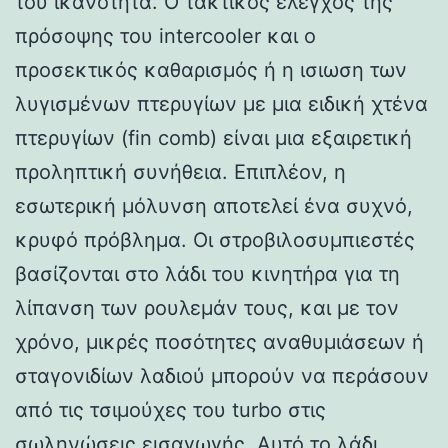
του ικανότητα. Ο τακτικός έλεγχος της
πρόσοψης του intercooler και ο
προσεκτικός καθαρισμός ή η ισιωση των
λυγισμένων πτερυγίων με μια ειδική χτένα
πτερυγίων (fin comb) είναι μια εξαιρετική
προληπτική συνήθεια. Επιπλέον, η
εσωτερική μόλυνση αποτελεί ένα συχνό,
κρυφό πρόβλημα. Οι στροβιλοσυμπιεστές
βασίζονται στο λάδι του κινητήρα για τη
λίπανση των ρουλεμάν τους, και με τον
χρόνο, μικρές ποσότητες αναθυμιάσεων ή
σταγονιδίων λαδιού μπορούν να περάσουν
από τις τσιμούχες του turbo στις
σωληνώσεις εισαγωγής. Αυτό το λάδι