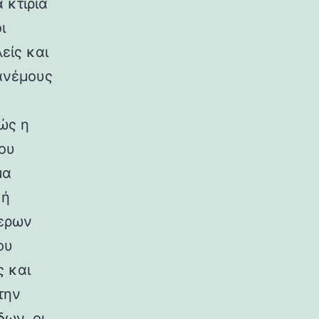
 κτίρια
ι
είς και
ανέμους
ώς η
ου
μα
κή
ερων
ου
ς και
την
ων, οι