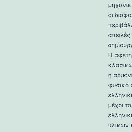
μηχανικ
οι διαφ
περιβάλ
απειλές
δημιουρ
Η αφετη
κλασικώ
η αρμον
φυσικό 
ελληνικ
μέχρι τ
ελληνικ
υλικών 