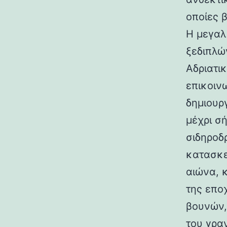
οποίες 
Η μεγαλ
ξεδιπλώ
Αδριατικ
επικοιν
δημιουρ
μέχρι σ
σιδηροδ
κατασκε
αιώνα, 
της επο
βουνών,
του γραν