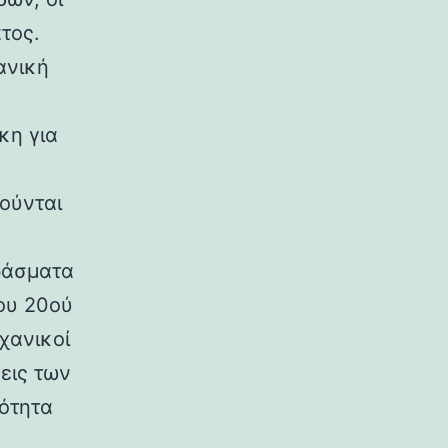
τος.
ανική
κη για
ούνται
ράσματα
ου 20ού
χανικοί
εις των
ρότητα