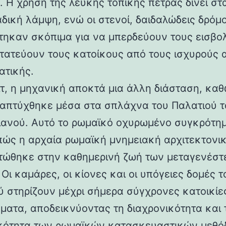
 Η χρήση της λευκής τοπικής πέτρας δίνει στα
αδική λάμψη, ενώ οι στενοί, δαιδαλώδεις δρόμο
τηκαν σκόπιμα για να μπερδεύουν τους εισβολ
τατεύουν τους κατοίκους από τους ισχυρούς 
ατικής.
ιτ, η μηχανική αποκτά μια άλλη διάσταση, καθ
απτύχθηκε μέσα στα σπλάχνα του Παλατιού τ
ιανού. Αυτό το ρωμαϊκό οχυρωμένο συγκρότη
 πώς η αρχαία ρωμαϊκή μνημειακή αρχιτεκτονι
ώθηκε στην καθημερινή ζωή των μεταγενέστ
Οι καμάρες, οι κίονες και οι υπόγειες δομές τ
ύ στηρίζουν μέχρι σήμερα σύγχρονες κατοικίε
ματα, αποδεικνύοντας τη διαχρονικότητα και 
κότητα των ρωμαϊκών κατασκευαστικών μεθόδ