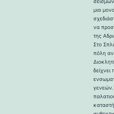
σεισμών.
μια μον
σχεδιάσ
να προσ
της Αδρι
Στο Σπλ
πόλη αν
Διοκλητ
δείχνει
ενσωματ
γενεών. 
παλατιο
καταστή
ανθεκτι