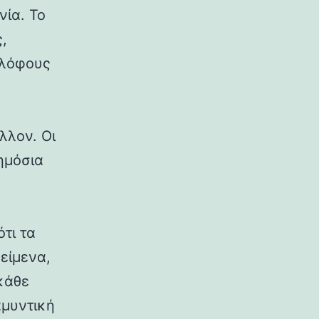
νία. Το
,
 λόφους
λλον. Οι
δημόσια
ότι τα
κείμενα,
κάθε
αμυντική