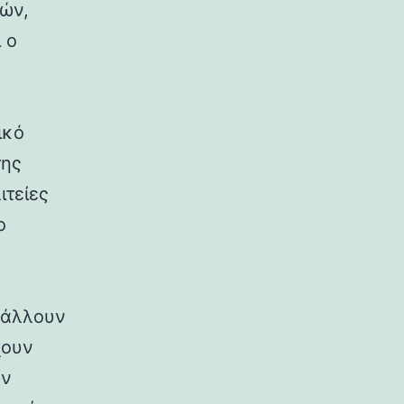
ρών,
 ο
ικό
της
ιτείες
ο
ιβάλλουν
χουν
ων