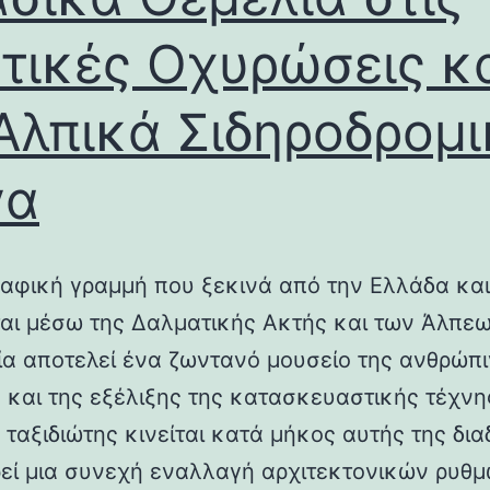
τικές Οχυρώσεις κ
Αλπικά Σιδηροδρομ
γα
αφική γραμμή που ξεκινά από την Ελλάδα και
ται μέσω της Δαλματικής Ακτής και των Άλπεω
λία αποτελεί ένα ζωντανό μουσείο της ανθρώπ
ς και της εξέλιξης της κατασκευαστικής τέχνη
 ταξιδιώτης κινείται κατά μήκος αυτής της δια
εί μια συνεχή εναλλαγή αρχιτεκτονικών ρυθμ