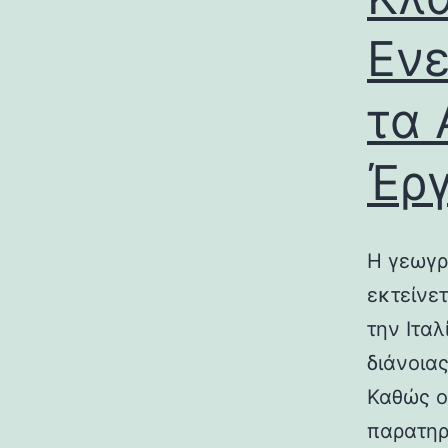
Ενε
τα 
Έρ
Η γεωγρ
εκτείνε
την Ιτα
διάνοια
Καθώς ο
παρατηρ