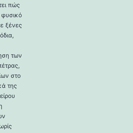
τει πώς
ο φυσικό
σε ξένες
όδια,
ηση των
πέτρας,
ίων στο
κά της
είρου
η
ων
ωρίς