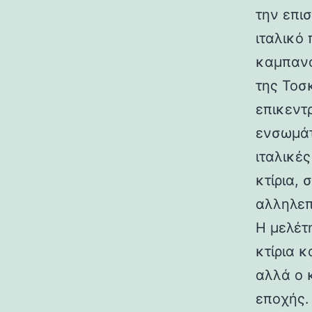
την επι
ιταλικό
καμπανα
της Τοσ
επικεντ
ενσωμάτ
ιταλικές
κτίρια,
αλληλεπ
Η μελέτη
κτίρια κ
αλλά ο 
εποχής.