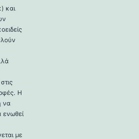
) και
υν
κοειδείς
ελούν
λλά
στις
ρφές. Η
η να
α ενωθεί
εται με