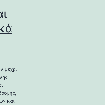
αι
ικά
ν μέχρι
ινης
ς.
δρομής,
ών και