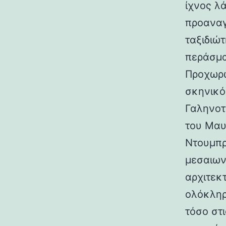
ίχνος λ
προαναγ
ταξιδιώτ
περάσμα
Προχωρώ
σκηνικό
Γαληνοτ
του Μαυ
Ντουμπρ
μεσαιων
αρχιτεκ
ολόκληρ
τόσο στι