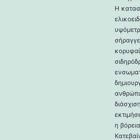
Η κατασ
ελικοει
υψόμετρο
σήραγγε
κορυφαί
σιδηρόδ
ενσωματ
δημιουρ
ανθρώπι
διάσχισ
εκτιμήσ
η βόρεια
Κατεβαί