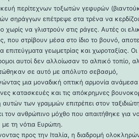
κευή περίτεχνων τοξωτών γεφυρών (βιαντούκ
δών σηράγγων επέτρεψε στα τρένα να κερδίζο
 χωρίς να γλιστρούν στις ράγες. Αυτές οι ελι
ς, που στρίβουν μέσα στο ίδιο το βουνό, αποτ
α επιτεύγματα γεωμετρίας και χωροταξίας. Οι
ρομοι αυτοί δεν αλλοίωσαν το αλπικό τοπίο, α
ώθηκαν σε αυτό με απόλυτο σεβασμό,
γώντας μια μοναδική οπτική αρμονία ανάμεσα 
νες κατασκευές και τις απόκρημνες βουνοκο
η αυτών των γραμμών επιτρέπει στον ταξιδιώτ
ει τον ανθρώπινο μόχθο που απαιτήθηκε για ν
 με τη νότια Ευρώπη.
νοντας προς την Ιταλία, η διαδρομή ολοκληρών