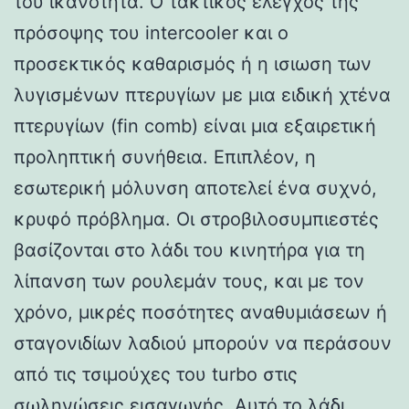
του ικανότητα. Ο τακτικός έλεγχος της
πρόσοψης του intercooler και ο
προσεκτικός καθαρισμός ή η ισιωση των
λυγισμένων πτερυγίων με μια ειδική χτένα
πτερυγίων (fin comb) είναι μια εξαιρετική
προληπτική συνήθεια. Επιπλέον, η
εσωτερική μόλυνση αποτελεί ένα συχνό,
κρυφό πρόβλημα. Οι στροβιλοσυμπιεστές
βασίζονται στο λάδι του κινητήρα για τη
λίπανση των ρουλεμάν τους, και με τον
χρόνο, μικρές ποσότητες αναθυμιάσεων ή
σταγονιδίων λαδιού μπορούν να περάσουν
από τις τσιμούχες του turbo στις
σωληνώσεις εισαγωγής. Αυτό το λάδι