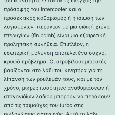
του ικανότητα. Ο τακτικός έλεγχος της
πρόσοψης του intercooler και ο
προσεκτικός καθαρισμός ή η ισιωση των
λυγισμένων πτερυγίων με μια ειδική χτένα
πτερυγίων (fin comb) είναι μια εξαιρετική
προληπτική συνήθεια. Επιπλέον, η
εσωτερική μόλυνση αποτελεί ένα συχνό,
κρυφό πρόβλημα. Οι στροβιλοσυμπιεστές
βασίζονται στο λάδι του κινητήρα για τη
λίπανση των ρουλεμάν τους, και με τον
χρόνο, μικρές ποσότητες αναθυμιάσεων ή
σταγονιδίων λαδιού μπορούν να περάσουν
από τις τσιμούχες του turbo στις
σωληνώσεις εισαγωγής. Αυτό το λάδι