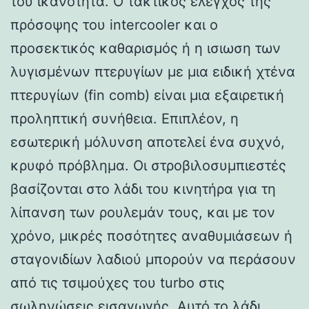
του ικανότητα. Ο τακτικός έλεγχος της
πρόσοψης του intercooler και ο
προσεκτικός καθαρισμός ή η ισιωση των
λυγισμένων πτερυγίων με μια ειδική χτένα
πτερυγίων (fin comb) είναι μια εξαιρετική
προληπτική συνήθεια. Επιπλέον, η
εσωτερική μόλυνση αποτελεί ένα συχνό,
κρυφό πρόβλημα. Οι στροβιλοσυμπιεστές
βασίζονται στο λάδι του κινητήρα για τη
λίπανση των ρουλεμάν τους, και με τον
χρόνο, μικρές ποσότητες αναθυμιάσεων ή
σταγονιδίων λαδιού μπορούν να περάσουν
από τις τσιμούχες του turbo στις
σωληνώσεις εισαγωγής. Αυτό το λάδι