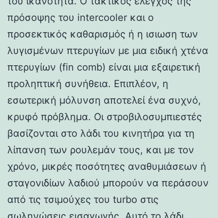
του ικανότητα. Ο τακτικός έλεγχος της
πρόσοψης του intercooler και ο
προσεκτικός καθαρισμός ή η ισιωση των
λυγισμένων πτερυγίων με μια ειδική χτένα
πτερυγίων (fin comb) είναι μια εξαιρετική
προληπτική συνήθεια. Επιπλέον, η
εσωτερική μόλυνση αποτελεί ένα συχνό,
κρυφό πρόβλημα. Οι στροβιλοσυμπιεστές
βασίζονται στο λάδι του κινητήρα για τη
λίπανση των ρουλεμάν τους, και με τον
χρόνο, μικρές ποσότητες αναθυμιάσεων ή
σταγονιδίων λαδιού μπορούν να περάσουν
από τις τσιμούχες του turbo στις
σωληνώσεις εισαγωγής. Αυτό το λάδι