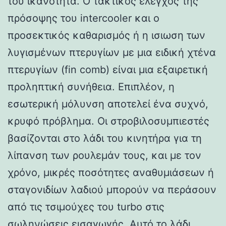
του ικανότητα. Ο τακτικός έλεγχος της
πρόσοψης του intercooler και ο
προσεκτικός καθαρισμός ή η ισιωση των
λυγισμένων πτερυγίων με μια ειδική χτένα
πτερυγίων (fin comb) είναι μια εξαιρετική
προληπτική συνήθεια. Επιπλέον, η
εσωτερική μόλυνση αποτελεί ένα συχνό,
κρυφό πρόβλημα. Οι στροβιλοσυμπιεστές
βασίζονται στο λάδι του κινητήρα για τη
λίπανση των ρουλεμάν τους, και με τον
χρόνο, μικρές ποσότητες αναθυμιάσεων ή
σταγονιδίων λαδιού μπορούν να περάσουν
από τις τσιμούχες του turbo στις
σωληνώσεις εισαγωγής. Αυτό το λάδι