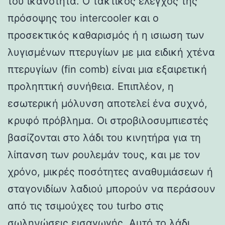
του ικανότητα. Ο τακτικός έλεγχος της
πρόσοψης του intercooler και ο
προσεκτικός καθαρισμός ή η ισιωση των
λυγισμένων πτερυγίων με μια ειδική χτένα
πτερυγίων (fin comb) είναι μια εξαιρετική
προληπτική συνήθεια. Επιπλέον, η
εσωτερική μόλυνση αποτελεί ένα συχνό,
κρυφό πρόβλημα. Οι στροβιλοσυμπιεστές
βασίζονται στο λάδι του κινητήρα για τη
λίπανση των ρουλεμάν τους, και με τον
χρόνο, μικρές ποσότητες αναθυμιάσεων ή
σταγονιδίων λαδιού μπορούν να περάσουν
από τις τσιμούχες του turbo στις
σωληνώσεις εισαγωγής. Αυτό το λάδι