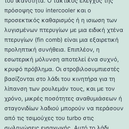
του ικανότητα. Ο τακτικός έλεγχος της
πρόσοψης του intercooler και ο
προσεκτικός καθαρισμός ή η ισιωση των
λυγισμένων πτερυγίων με μια ειδική χτένα
πτερυγίων (fin comb) είναι μια εξαιρετική
προληπτική συνήθεια. Επιπλέον, η
εσωτερική μόλυνση αποτελεί ένα συχνό,
κρυφό πρόβλημα. Οι στροβιλοσυμπιεστές
βασίζονται στο λάδι του κινητήρα για τη
λίπανση των ρουλεμάν τους, και με τον
χρόνο, μικρές ποσότητες αναθυμιάσεων ή
σταγονιδίων λαδιού μπορούν να περάσουν
από τις τσιμούχες του turbo στις
σωληνώσεις εισαγωγής. Αυτό το λάδι