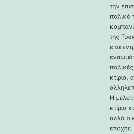
την επι
ιταλικό
καμπανα
της Τοσ
επικεντ
ενσωμάτ
ιταλικές
κτίρια,
αλληλεπ
Η μελέτη
κτίρια κ
αλλά ο 
εποχής.