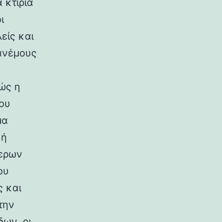
 κτίρια
ι
είς και
ανέμους
ώς η
ου
μα
κή
ερων
ου
ς και
την
ων, οι