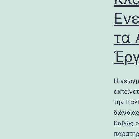
Ενε
τα 
Έρ
Η γεωγρ
εκτείνε
την Ιτα
διάνοια
Καθώς ο
παρατηρ