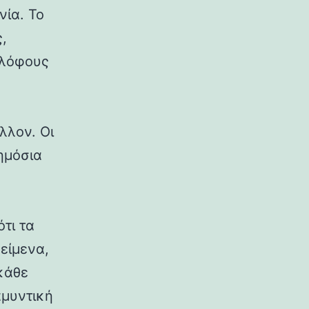
νία. Το
,
 λόφους
λλον. Οι
δημόσια
ότι τα
κείμενα,
κάθε
αμυντική