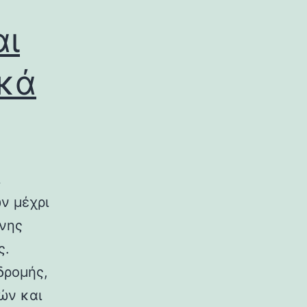
αι
ικά
ν μέχρι
ινης
ς.
δρομής,
ών και