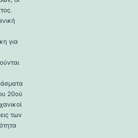
τος.
ανική
κη για
ούνται
ράσματα
ου 20ού
χανικοί
εις των
ρότητα