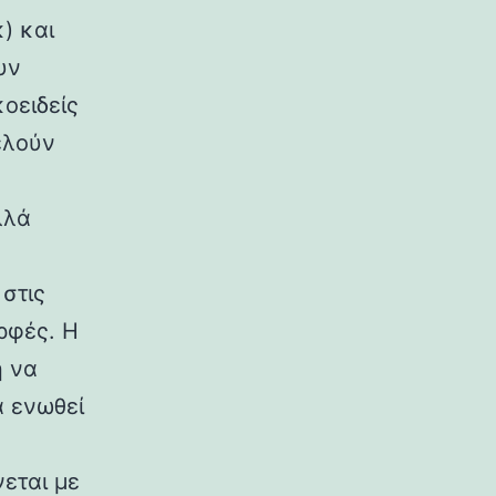
) και
υν
κοειδείς
ελούν
λλά
στις
ρφές. Η
η να
α ενωθεί
εται με