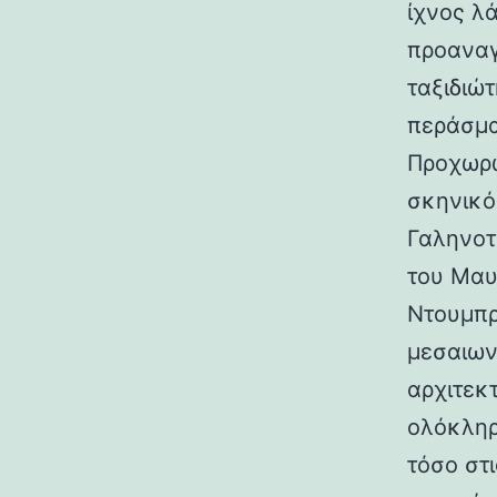
ίχνος λ
προαναγ
ταξιδιώτ
περάσμα
Προχωρώ
σκηνικό
Γαληνοτ
του Μαυ
Ντουμπρ
μεσαιων
αρχιτεκ
ολόκληρ
τόσο στι