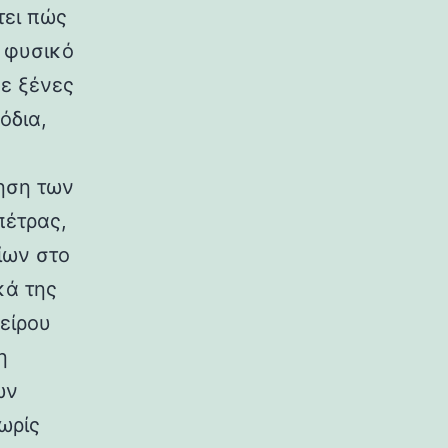
τει πώς
ο φυσικό
σε ξένες
όδια,
ηση των
πέτρας,
ίων στο
κά της
είρου
η
ων
ωρίς