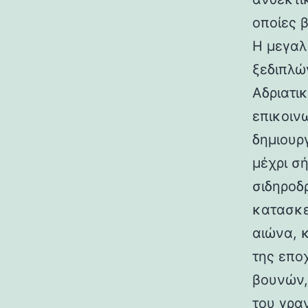
οποίες 
Η μεγαλ
ξεδιπλώ
Αδριατικ
επικοιν
δημιουρ
μέχρι σ
σιδηροδ
κατασκε
αιώνα, 
της επο
βουνών,
του γραν