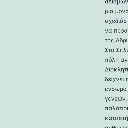
σεισμών.
μια μον
σχεδιάσ
να προσ
της Αδρι
Στο Σπλ
πόλη αν
Διοκλητ
δείχνει
ενσωματ
γενεών. 
παλατιο
καταστή
ανθεκτι