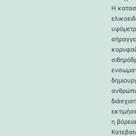
Η κατασ
ελικοει
υψόμετρο
σήραγγε
κορυφαί
σιδηρόδ
ενσωματ
δημιουρ
ανθρώπι
διάσχισ
εκτιμήσ
η βόρεια
Κατεβαί