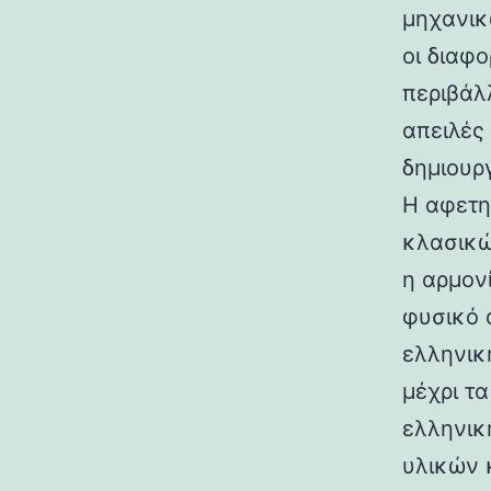
μηχανικ
οι διαφ
περιβάλ
απειλές
δημιουρ
Η αφετη
κλασικώ
η αρμον
φυσικό 
ελληνικ
μέχρι τ
ελληνικ
υλικών 