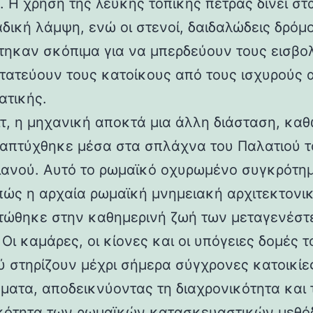
 Η χρήση της λευκής τοπικής πέτρας δίνει στα
αδική λάμψη, ενώ οι στενοί, δαιδαλώδεις δρόμο
τηκαν σκόπιμα για να μπερδεύουν τους εισβολ
τατεύουν τους κατοίκους από τους ισχυρούς 
ατικής.
ιτ, η μηχανική αποκτά μια άλλη διάσταση, καθ
απτύχθηκε μέσα στα σπλάχνα του Παλατιού τ
ιανού. Αυτό το ρωμαϊκό οχυρωμένο συγκρότη
 πώς η αρχαία ρωμαϊκή μνημειακή αρχιτεκτονι
ώθηκε στην καθημερινή ζωή των μεταγενέστ
Οι καμάρες, οι κίονες και οι υπόγειες δομές τ
ύ στηρίζουν μέχρι σήμερα σύγχρονες κατοικίε
ματα, αποδεικνύοντας τη διαχρονικότητα και 
κότητα των ρωμαϊκών κατασκευαστικών μεθόδ