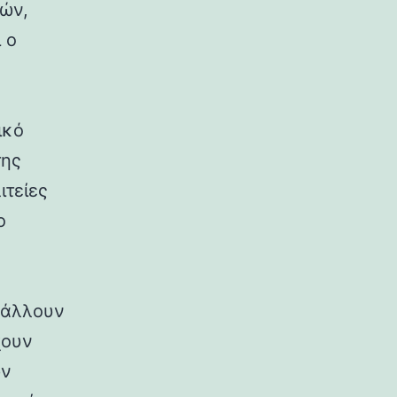
ρών,
 ο
ικό
της
ιτείες
ο
ιβάλλουν
χουν
ων