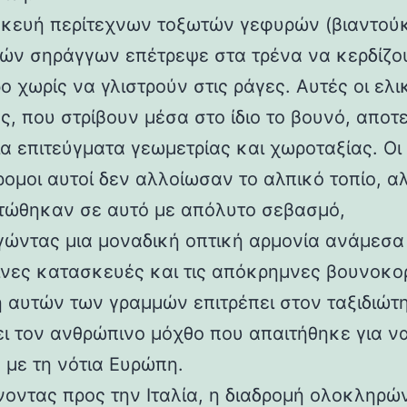
κευή περίτεχνων τοξωτών γεφυρών (βιαντούκ
δών σηράγγων επέτρεψε στα τρένα να κερδίζο
 χωρίς να γλιστρούν στις ράγες. Αυτές οι ελι
ς, που στρίβουν μέσα στο ίδιο το βουνό, αποτ
α επιτεύγματα γεωμετρίας και χωροταξίας. Οι
ρομοι αυτοί δεν αλλοίωσαν το αλπικό τοπίο, α
ώθηκαν σε αυτό με απόλυτο σεβασμό,
γώντας μια μοναδική οπτική αρμονία ανάμεσα 
νες κατασκευές και τις απόκρημνες βουνοκο
η αυτών των γραμμών επιτρέπει στον ταξιδιώτ
ει τον ανθρώπινο μόχθο που απαιτήθηκε για ν
 με τη νότια Ευρώπη.
νοντας προς την Ιταλία, η διαδρομή ολοκληρών