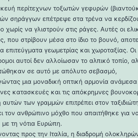
κευή περίτεχνων τοξωτών γεφυρών (βιαντούκ
δών σηράγγων επέτρεψε στα τρένα να κερδίζο
 χωρίς να γλιστρούν στις ράγες. Αυτές οι ελι
ς, που στρίβουν μέσα στο ίδιο το βουνό, αποτ
α επιτεύγματα γεωμετρίας και χωροταξίας. Οι
ρομοι αυτοί δεν αλλοίωσαν το αλπικό τοπίο, α
ώθηκαν σε αυτό με απόλυτο σεβασμό,
γώντας μια μοναδική οπτική αρμονία ανάμεσα 
νες κατασκευές και τις απόκρημνες βουνοκο
η αυτών των γραμμών επιτρέπει στον ταξιδιώτ
ει τον ανθρώπινο μόχθο που απαιτήθηκε για ν
 με τη νότια Ευρώπη.
νοντας προς την Ιταλία, η διαδρομή ολοκληρών