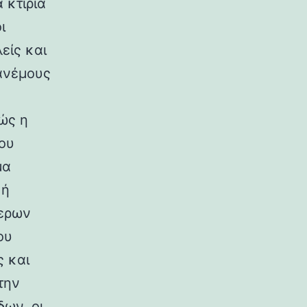
 κτίρια
ι
είς και
ανέμους
ώς η
ου
μα
κή
ερων
ου
ς και
την
ων, οι