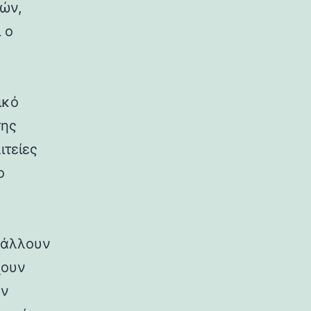
ρών,
 ο
ικό
της
ιτείες
ο
ιβάλλουν
χουν
ων