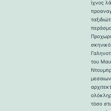
ίχνος λ
προαναγ
ταξιδιώτ
περάσμα
Προχωρώ
σκηνικό
Γαληνοτ
του Μαυ
Ντουμπρ
μεσαιων
αρχιτεκ
ολόκληρ
τόσο στι