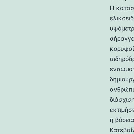
Η κατασ
ελικοει
υψόμετρο
σήραγγε
κορυφαί
σιδηρόδ
ενσωματ
δημιουρ
ανθρώπι
διάσχισ
εκτιμήσ
η βόρεια
Κατεβαί