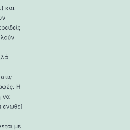
) και
υν
κοειδείς
ελούν
λλά
στις
ρφές. Η
η να
α ενωθεί
εται με