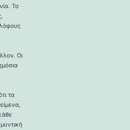
νία. Το
,
 λόφους
λλον. Οι
δημόσια
ότι τα
κείμενα,
κάθε
αμυντική