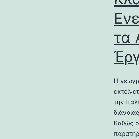
Ενε
τα 
Έρ
Η γεωγρ
εκτείνε
την Ιτα
διάνοια
Καθώς ο
παρατηρ