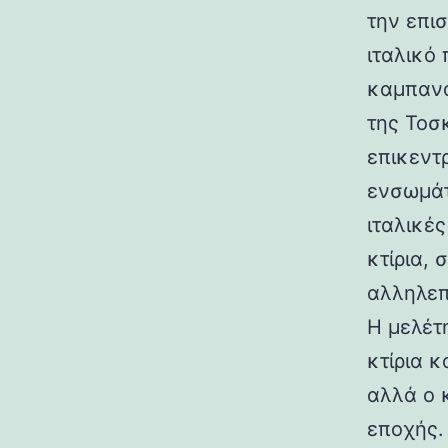
την επι
ιταλικό
καμπανα
της Τοσ
επικεντ
ενσωμάτ
ιταλικές
κτίρια,
αλληλεπ
Η μελέτη
κτίρια κ
αλλά ο 
εποχής.