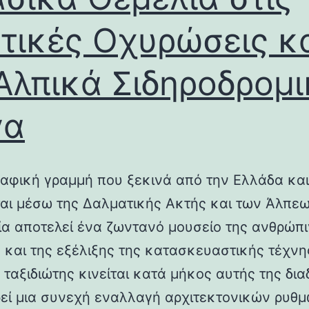
τικές Οχυρώσεις κ
Αλπικά Σιδηροδρομ
γα
αφική γραμμή που ξεκινά από την Ελλάδα και
ται μέσω της Δαλματικής Ακτής και των Άλπεω
λία αποτελεί ένα ζωντανό μουσείο της ανθρώπ
ς και της εξέλιξης της κατασκευαστικής τέχνη
 ταξιδιώτης κινείται κατά μήκος αυτής της δια
εί μια συνεχή εναλλαγή αρχιτεκτονικών ρυθμ