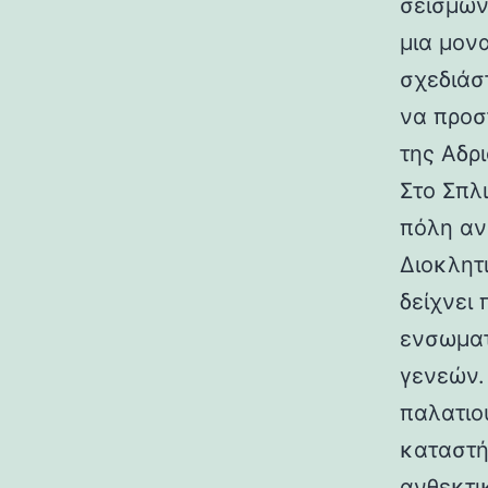
σεισμών.
μια μον
σχεδιάσ
να προσ
της Αδρι
Στο Σπλ
πόλη αν
Διοκλητ
δείχνει
ενσωματ
γενεών. 
παλατιο
καταστή
ανθεκτι