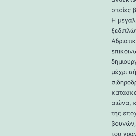
οποίες 
Η μεγαλ
ξεδιπλώ
Αδριατικ
επικοιν
δημιουρ
μέχρι σ
σιδηροδ
κατασκε
αιώνα, 
της επο
βουνών,
του γραν