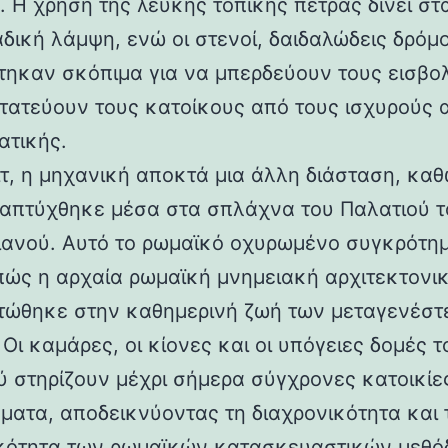
 Η χρήση της λευκής τοπικής πέτρας δίνει στα
αδική λάμψη, ενώ οι στενοί, δαιδαλώδεις δρόμο
τηκαν σκόπιμα για να μπερδεύουν τους εισβολ
τατεύουν τους κατοίκους από τους ισχυρούς 
ατικής.
ιτ, η μηχανική αποκτά μια άλλη διάσταση, καθ
απτύχθηκε μέσα στα σπλάχνα του Παλατιού τ
ιανού. Αυτό το ρωμαϊκό οχυρωμένο συγκρότη
 πώς η αρχαία ρωμαϊκή μνημειακή αρχιτεκτονι
ώθηκε στην καθημερινή ζωή των μεταγενέστ
Οι καμάρες, οι κίονες και οι υπόγειες δομές τ
ύ στηρίζουν μέχρι σήμερα σύγχρονες κατοικίε
ματα, αποδεικνύοντας τη διαχρονικότητα και 
κότητα των ρωμαϊκών κατασκευαστικών μεθόδ