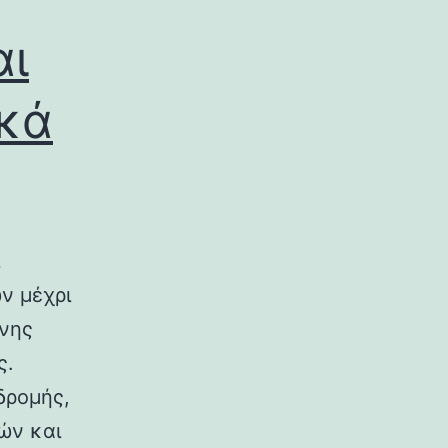
αι
ικά
ν μέχρι
ινης
ς.
δρομής,
ών και