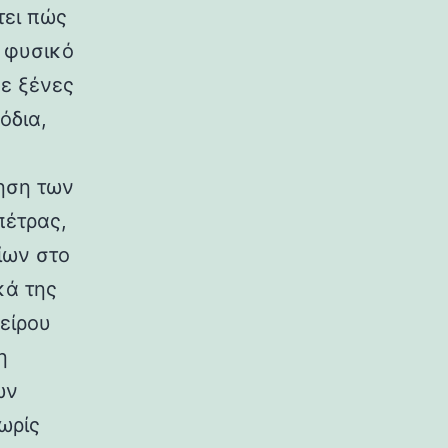
τει πώς
ο φυσικό
σε ξένες
όδια,
ηση των
πέτρας,
ίων στο
κά της
είρου
η
ων
ωρίς