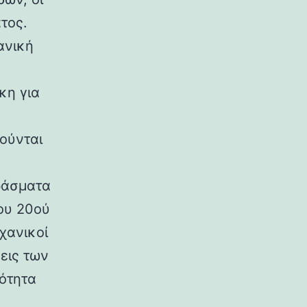
τος.
ανική
κη για
ούνται
ράσματα
ου 20ού
χανικοί
εις των
ρότητα