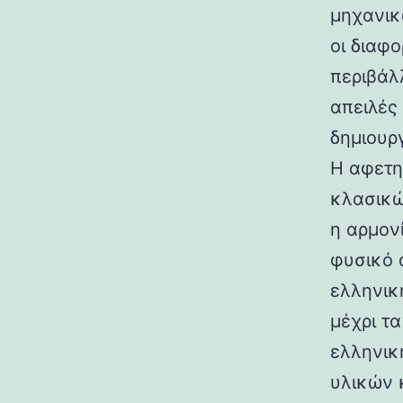
μηχανικ
οι διαφ
περιβάλ
απειλές
δημιουρ
Η αφετη
κλασικώ
η αρμον
φυσικό 
ελληνικ
μέχρι τ
ελληνικ
υλικών 