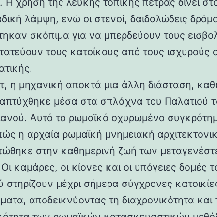
 Η χρήση της λευκής τοπικής πέτρας δίνει στα
αδική λάμψη, ενώ οι στενοί, δαιδαλώδεις δρόμο
τηκαν σκόπιμα για να μπερδεύουν τους εισβολ
τατεύουν τους κατοίκους από τους ισχυρούς 
ατικής.
ιτ, η μηχανική αποκτά μια άλλη διάσταση, καθ
απτύχθηκε μέσα στα σπλάχνα του Παλατιού τ
ιανού. Αυτό το ρωμαϊκό οχυρωμένο συγκρότη
 πώς η αρχαία ρωμαϊκή μνημειακή αρχιτεκτονι
ώθηκε στην καθημερινή ζωή των μεταγενέστ
Οι καμάρες, οι κίονες και οι υπόγειες δομές τ
ύ στηρίζουν μέχρι σήμερα σύγχρονες κατοικίε
ματα, αποδεικνύοντας τη διαχρονικότητα και 
κότητα των ρωμαϊκών κατασκευαστικών μεθόδ