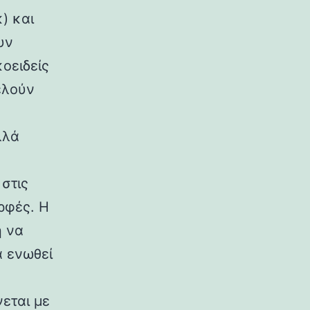
) και
υν
κοειδείς
ελούν
λλά
στις
ρφές. Η
η να
α ενωθεί
εται με