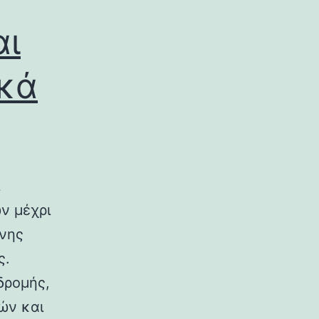
αι
ικά
ν μέχρι
ινης
ς.
δρομής,
ών και