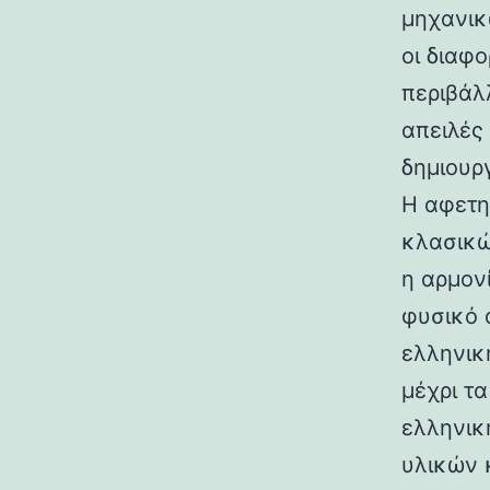
μηχανικ
οι διαφ
περιβάλ
απειλές
δημιουρ
Η αφετη
κλασικώ
η αρμον
φυσικό 
ελληνικ
μέχρι τ
ελληνικ
υλικών 