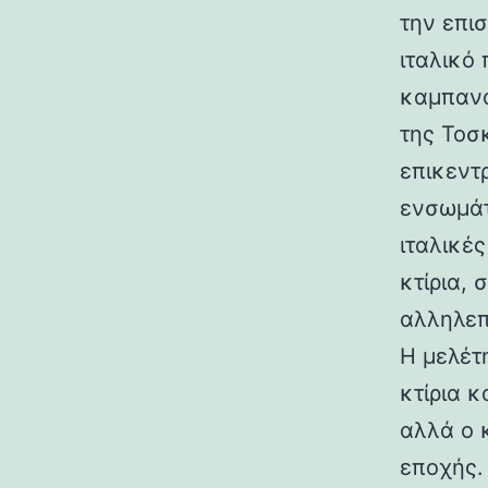
την επι
ιταλικό
καμπανα
της Τοσ
επικεντ
ενσωμάτ
ιταλικές
κτίρια,
αλληλεπ
Η μελέτη
κτίρια κ
αλλά ο 
εποχής.