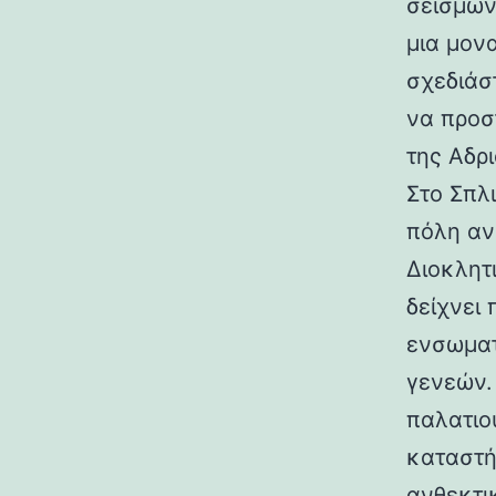
σεισμών.
μια μον
σχεδιάσ
να προσ
της Αδρι
Στο Σπλ
πόλη αν
Διοκλητ
δείχνει
ενσωματ
γενεών. 
παλατιο
καταστή
ανθεκτι