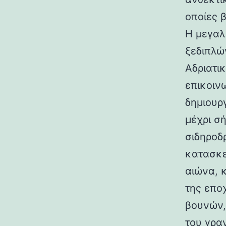
οποίες 
Η μεγαλ
ξεδιπλώ
Αδριατικ
επικοιν
δημιουρ
μέχρι σ
σιδηροδ
κατασκε
αιώνα, 
της επο
βουνών,
του γραν