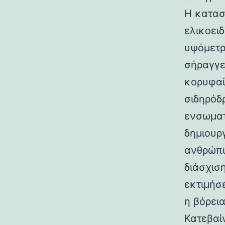
Η κατασ
ελικοει
υψόμετρο
σήραγγε
κορυφαί
σιδηρόδ
ενσωματ
δημιουρ
ανθρώπι
διάσχισ
εκτιμήσ
η βόρεια
Κατεβαί