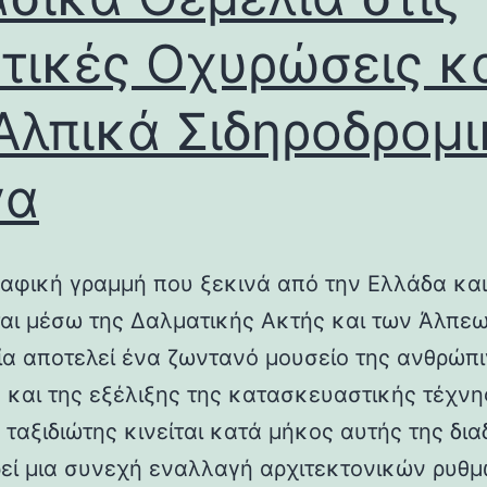
τικές Οχυρώσεις κ
Αλπικά Σιδηροδρομ
γα
αφική γραμμή που ξεκινά από την Ελλάδα και
ται μέσω της Δαλματικής Ακτής και των Άλπεω
λία αποτελεί ένα ζωντανό μουσείο της ανθρώπ
ς και της εξέλιξης της κατασκευαστικής τέχνη
 ταξιδιώτης κινείται κατά μήκος αυτής της δια
εί μια συνεχή εναλλαγή αρχιτεκτονικών ρυθμ