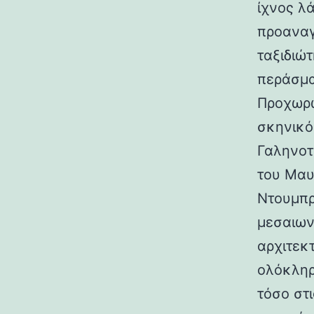
ίχνος λ
προαναγ
ταξιδιώτ
περάσμα
Προχωρώ
σκηνικό
Γαληνοτ
του Μαυ
Ντουμπρ
μεσαιων
αρχιτεκ
ολόκληρ
τόσο στι