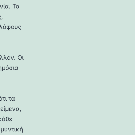
νία. Το
,
 λόφους
λλον. Οι
δημόσια
ότι τα
κείμενα,
κάθε
αμυντική