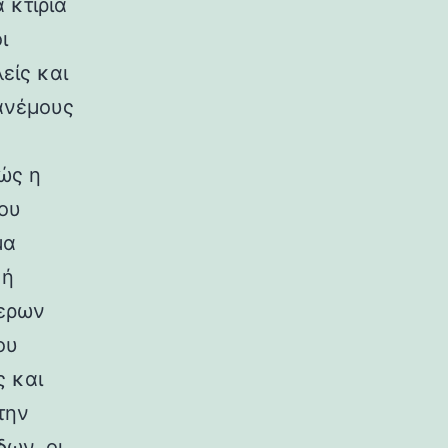
 κτίρια
ι
είς και
ανέμους
ώς η
ου
μα
κή
ερων
ου
ς και
την
ων, οι