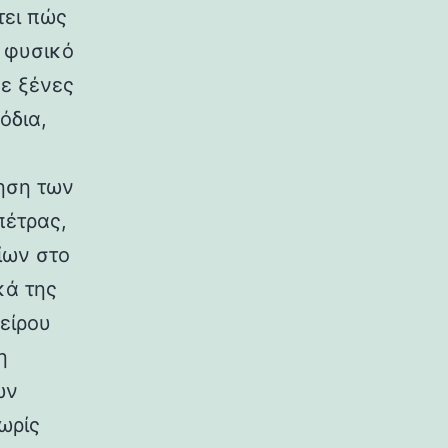
τει πώς
ο φυσικό
σε ξένες
όδια,
ηση των
πέτρας,
ίων στο
κά της
είρου
η
ων
ωρίς