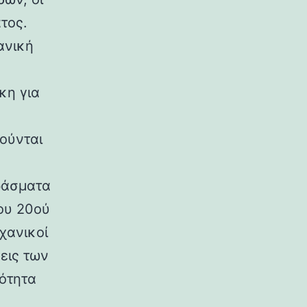
τος.
ανική
κη για
ούνται
ράσματα
ου 20ού
χανικοί
εις των
ρότητα