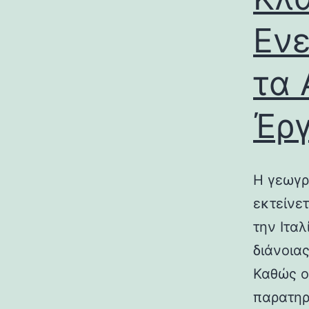
Ενε
τα 
Έρ
Η γεωγρ
εκτείνε
την Ιτα
διάνοια
Καθώς ο
παρατηρ