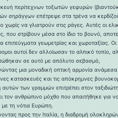
κευή περίτεχνων τοξωτών γεφυρών (βιαντούκ
δών σηράγγων επέτρεψε στα τρένα να κερδίζο
 χωρίς να γλιστρούν στις ράγες. Αυτές οι ελι
ς, που στρίβουν μέσα στο ίδιο το βουνό, αποτ
α επιτεύγματα γεωμετρίας και χωροταξίας. Οι
ρομοι αυτοί δεν αλλοίωσαν το αλπικό τοπίο, α
ώθηκαν σε αυτό με απόλυτο σεβασμό,
γώντας μια μοναδική οπτική αρμονία ανάμεσα 
νες κατασκευές και τις απόκρημνες βουνοκο
η αυτών των γραμμών επιτρέπει στον ταξιδιώτ
ει τον ανθρώπινο μόχθο που απαιτήθηκε για ν
 με τη νότια Ευρώπη.
νοντας προς την Ιταλία, η διαδρομή ολοκληρών