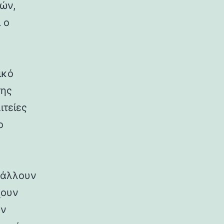
ρών,
 ο
ικό
της
ιτείες
ο
ιβάλλουν
χουν
ων