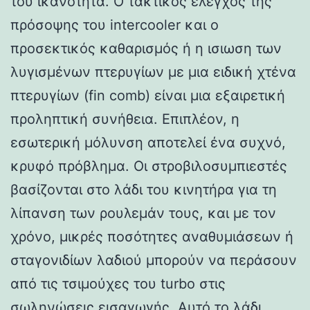
του ικανότητα. Ο τακτικός έλεγχος της
πρόσοψης του intercooler και ο
προσεκτικός καθαρισμός ή η ισιωση των
λυγισμένων πτερυγίων με μια ειδική χτένα
πτερυγίων (fin comb) είναι μια εξαιρετική
προληπτική συνήθεια. Επιπλέον, η
εσωτερική μόλυνση αποτελεί ένα συχνό,
κρυφό πρόβλημα. Οι στροβιλοσυμπιεστές
βασίζονται στο λάδι του κινητήρα για τη
λίπανση των ρουλεμάν τους, και με τον
χρόνο, μικρές ποσότητες αναθυμιάσεων ή
σταγονιδίων λαδιού μπορούν να περάσουν
από τις τσιμούχες του turbo στις
σωληνώσεις εισαγωγής. Αυτό το λάδι