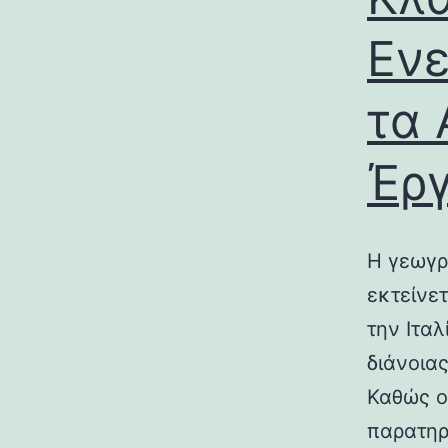
Ενε
τα 
Έρ
Η γεωγρ
εκτείνε
την Ιτα
διάνοια
Καθώς ο
παρατηρ