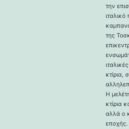
την επι
ιταλικό
καμπανα
της Τοσ
επικεντ
ενσωμάτ
ιταλικές
κτίρια,
αλληλεπ
Η μελέτη
κτίρια κ
αλλά ο 
εποχής.