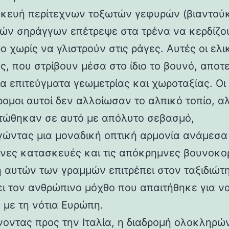
κευή περίτεχνων τοξωτών γεφυρών (βιαντούκ
δών σηράγγων επέτρεψε στα τρένα να κερδίζο
 χωρίς να γλιστρούν στις ράγες. Αυτές οι ελι
ς, που στρίβουν μέσα στο ίδιο το βουνό, αποτ
α επιτεύγματα γεωμετρίας και χωροταξίας. Οι
ρομοι αυτοί δεν αλλοίωσαν το αλπικό τοπίο, α
ώθηκαν σε αυτό με απόλυτο σεβασμό,
γώντας μια μοναδική οπτική αρμονία ανάμεσα 
νες κατασκευές και τις απόκρημνες βουνοκο
η αυτών των γραμμών επιτρέπει στον ταξιδιώτ
ει τον ανθρώπινο μόχθο που απαιτήθηκε για ν
 με τη νότια Ευρώπη.
νοντας προς την Ιταλία, η διαδρομή ολοκληρών