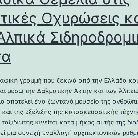
τικές Οχυρώσεις κ
Αλπικά Σιδηροδρομ
γα
αφική γραμμή που ξεκινά από την Ελλάδα και
ται μέσω της Δαλματικής Ακτής και των Άλπεω
λία αποτελεί ένα ζωντανό μουσείο της ανθρώπ
ς και της εξέλιξης της κατασκευαστικής τέχνη
 ταξιδιώτης κινείται κατά μήκος αυτής της δια
εί μια συνεχή εναλλαγή αρχιτεκτονικών ρυθμ