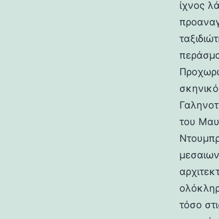
ίχνος λ
προαναγ
ταξιδιώτ
περάσμα
Προχωρώ
σκηνικό
Γαληνοτ
του Μαυ
Ντουμπρ
μεσαιων
αρχιτεκ
ολόκληρ
τόσο στι