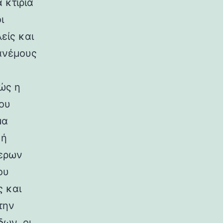
 κτίρια
ι
είς και
ανέμους
ώς η
ου
μα
κή
ερων
ου
ς και
την
ων, οι