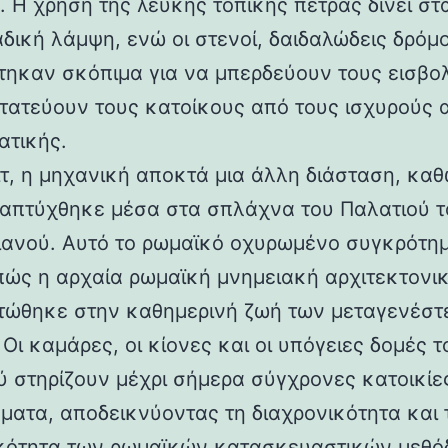
 Η χρήση της λευκής τοπικής πέτρας δίνει στα
αδική λάμψη, ενώ οι στενοί, δαιδαλώδεις δρόμο
τηκαν σκόπιμα για να μπερδεύουν τους εισβολ
τατεύουν τους κατοίκους από τους ισχυρούς 
ατικής.
ιτ, η μηχανική αποκτά μια άλλη διάσταση, καθ
απτύχθηκε μέσα στα σπλάχνα του Παλατιού τ
ιανού. Αυτό το ρωμαϊκό οχυρωμένο συγκρότη
 πώς η αρχαία ρωμαϊκή μνημειακή αρχιτεκτονι
ώθηκε στην καθημερινή ζωή των μεταγενέστ
Οι καμάρες, οι κίονες και οι υπόγειες δομές τ
ύ στηρίζουν μέχρι σήμερα σύγχρονες κατοικίε
ματα, αποδεικνύοντας τη διαχρονικότητα και 
κότητα των ρωμαϊκών κατασκευαστικών μεθόδ