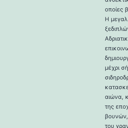
οποίες 
Η μεγαλ
ξεδιπλώ
Αδριατικ
επικοιν
δημιουρ
μέχρι σ
σιδηροδ
κατασκε
αιώνα, 
της επο
βουνών,
του γραν