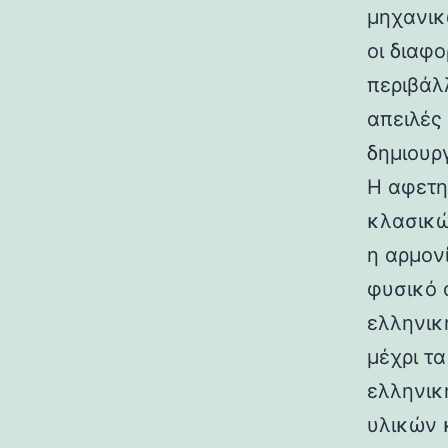
μηχανικ
οι διαφ
περιβάλ
απειλές
δημιουρ
Η αφετη
κλασικώ
η αρμον
φυσικό 
ελληνικ
μέχρι τ
ελληνικ
υλικών 