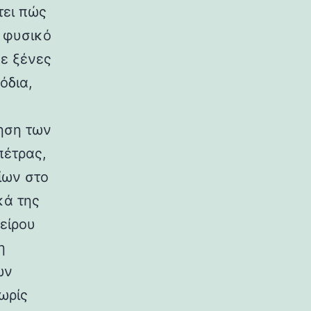
τει πώς
ο φυσικό
σε ξένες
όδια,
ηση των
πέτρας,
ίων στο
κά της
είρου
η
ων
ωρίς