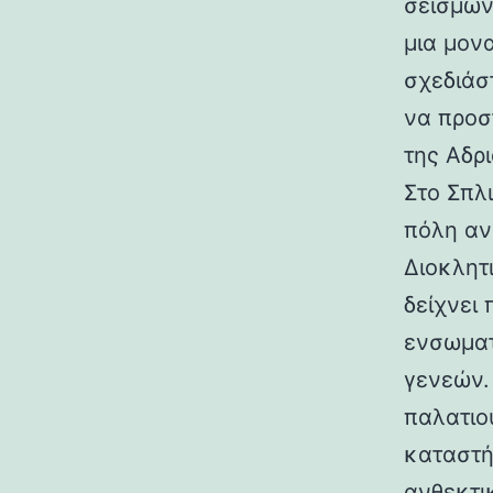
σεισμών.
μια μον
σχεδιάσ
να προσ
της Αδρι
Στο Σπλ
πόλη αν
Διοκλητ
δείχνει
ενσωματ
γενεών. 
παλατιο
καταστή
ανθεκτι