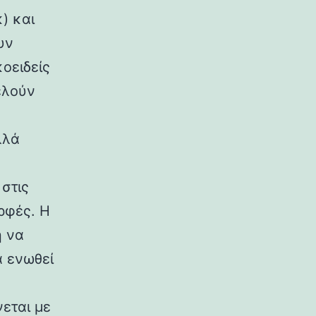
) και
υν
κοειδείς
ελούν
λλά
στις
ρφές. Η
η να
α ενωθεί
εται με