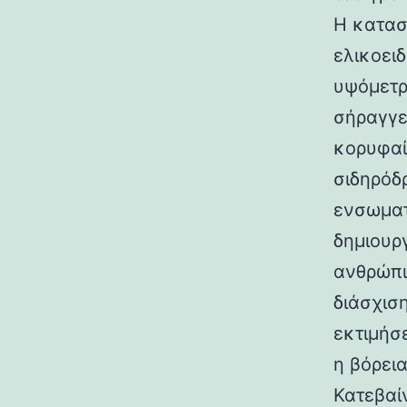
Η κατασ
ελικοει
υψόμετρο
σήραγγε
κορυφαί
σιδηρόδ
ενσωματ
δημιουρ
ανθρώπι
διάσχισ
εκτιμήσ
η βόρεια
Κατεβαί