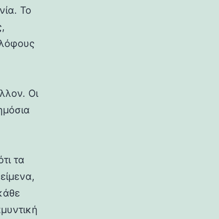
νία. Το
,
 λόφους
λλον. Οι
δημόσια
ότι τα
κείμενα,
κάθε
αμυντική