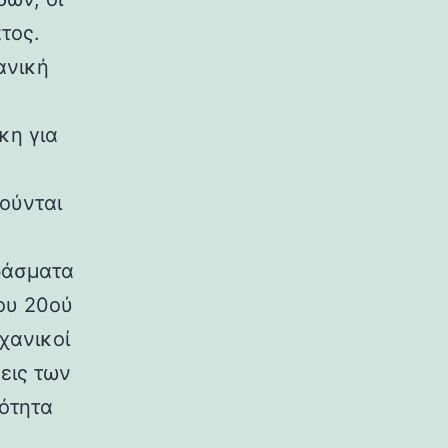
τος.
ανική
κη για
ούνται
ράσματα
ου 20ού
χανικοί
εις των
ρότητα