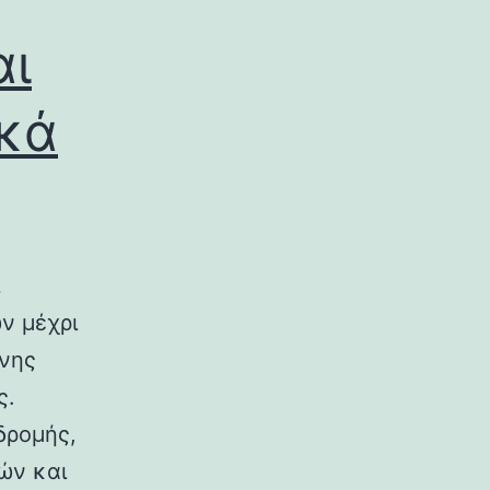
αι
ικά
ν μέχρι
ινης
ς.
δρομής,
ών και