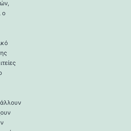
ρών,
 ο
ικό
της
ιτείες
ο
ιβάλλουν
χουν
ων