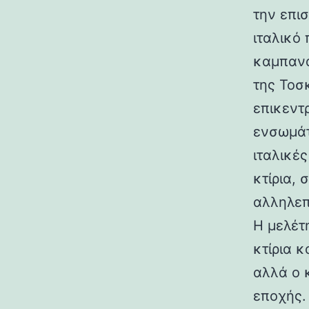
την επι
ιταλικό
καμπανα
της Τοσ
επικεντ
ενσωμάτ
ιταλικές
κτίρια,
αλληλεπ
Η μελέτη
κτίρια κ
αλλά ο 
εποχής.