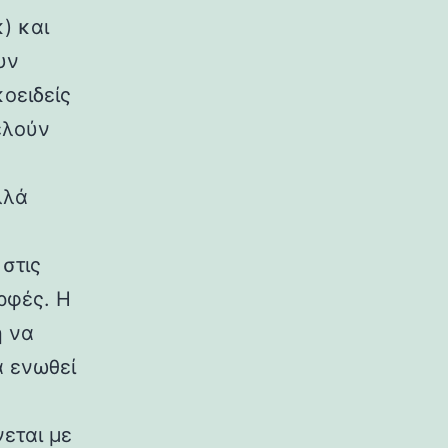
) και
υν
κοειδείς
ελούν
λλά
στις
ρφές. Η
η να
α ενωθεί
εται με