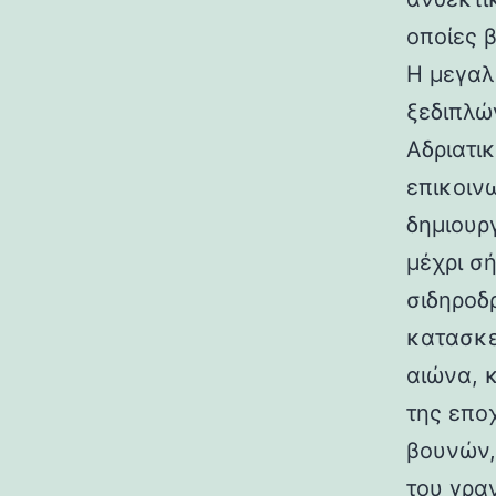
οποίες 
Η μεγαλ
ξεδιπλώ
Αδριατικ
επικοιν
δημιουρ
μέχρι σ
σιδηροδ
κατασκε
αιώνα, 
της επο
βουνών,
του γραν