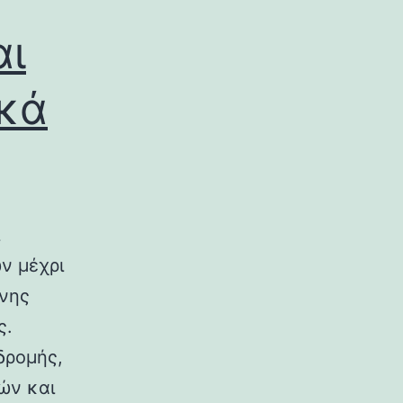
αι
ικά
ν μέχρι
ινης
ς.
δρομής,
ών και