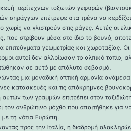
κευή περίτεχνων τοξωτών γεφυρών (βιαντούκ
δών σηράγγων επέτρεψε στα τρένα να κερδίζο
 χωρίς να γλιστρούν στις ράγες. Αυτές οι ελι
ς, που στρίβουν μέσα στο ίδιο το βουνό, αποτ
α επιτεύγματα γεωμετρίας και χωροταξίας. Οι
ρομοι αυτοί δεν αλλοίωσαν το αλπικό τοπίο, α
ώθηκαν σε αυτό με απόλυτο σεβασμό,
γώντας μια μοναδική οπτική αρμονία ανάμεσα 
νες κατασκευές και τις απόκρημνες βουνοκο
η αυτών των γραμμών επιτρέπει στον ταξιδιώτ
ει τον ανθρώπινο μόχθο που απαιτήθηκε για ν
 με τη νότια Ευρώπη.
νοντας προς την Ιταλία, η διαδρομή ολοκληρών