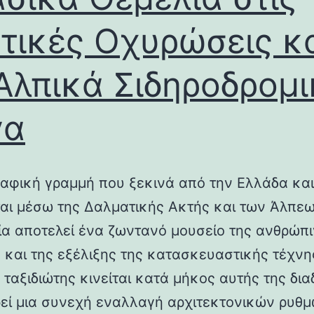
τικές Οχυρώσεις κ
Αλπικά Σιδηροδρομ
γα
αφική γραμμή που ξεκινά από την Ελλάδα και
ται μέσω της Δαλματικής Ακτής και των Άλπεω
λία αποτελεί ένα ζωντανό μουσείο της ανθρώπ
ς και της εξέλιξης της κατασκευαστικής τέχνη
 ταξιδιώτης κινείται κατά μήκος αυτής της δια
εί μια συνεχή εναλλαγή αρχιτεκτονικών ρυθμ