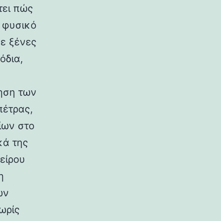
τει πώς
ο φυσικό
σε ξένες
όδια,
ηση των
πέτρας,
ίων στο
κά της
είρου
η
ων
ωρίς