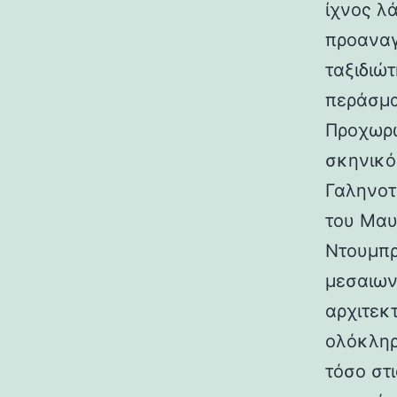
ίχνος λ
προαναγ
ταξιδιώτ
περάσμα
Προχωρώ
σκηνικό
Γαληνοτ
του Μαυ
Ντουμπρ
μεσαιων
αρχιτεκ
ολόκληρ
τόσο στι