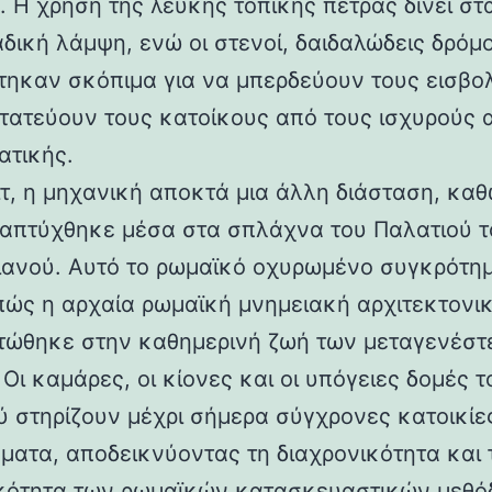
 Η χρήση της λευκής τοπικής πέτρας δίνει στα
αδική λάμψη, ενώ οι στενοί, δαιδαλώδεις δρόμο
τηκαν σκόπιμα για να μπερδεύουν τους εισβολ
τατεύουν τους κατοίκους από τους ισχυρούς 
ατικής.
ιτ, η μηχανική αποκτά μια άλλη διάσταση, καθ
απτύχθηκε μέσα στα σπλάχνα του Παλατιού τ
ιανού. Αυτό το ρωμαϊκό οχυρωμένο συγκρότη
 πώς η αρχαία ρωμαϊκή μνημειακή αρχιτεκτονι
ώθηκε στην καθημερινή ζωή των μεταγενέστ
Οι καμάρες, οι κίονες και οι υπόγειες δομές τ
ύ στηρίζουν μέχρι σήμερα σύγχρονες κατοικίε
ματα, αποδεικνύοντας τη διαχρονικότητα και 
κότητα των ρωμαϊκών κατασκευαστικών μεθόδ