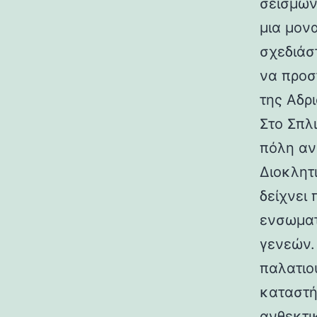
σεισμών.
μια μον
σχεδιάσ
να προσ
της Αδρι
Στο Σπλ
πόλη αν
Διοκλητ
δείχνει
ενσωματ
γενεών. 
παλατιο
καταστή
ανθεκτι