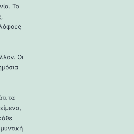
νία. Το
,
 λόφους
λλον. Οι
δημόσια
ότι τα
κείμενα,
κάθε
αμυντική