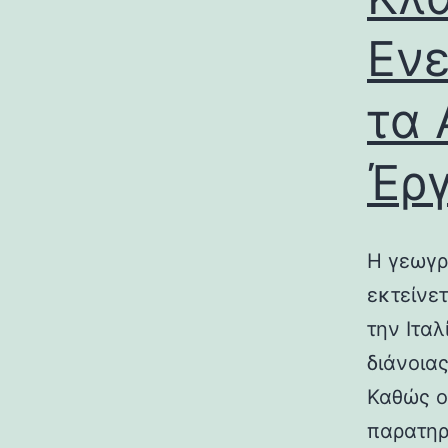
Ενε
τα 
Έρ
Η γεωγρ
εκτείνε
την Ιτα
διάνοια
Καθώς ο
παρατηρ