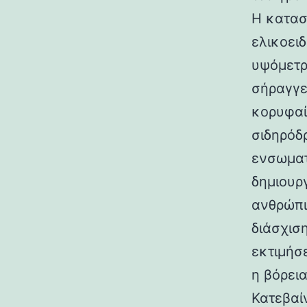
Η κατασ
ελικοει
υψόμετρο
σήραγγε
κορυφαί
σιδηρόδ
ενσωματ
δημιουρ
ανθρώπι
διάσχισ
εκτιμήσ
η βόρεια
Κατεβαί