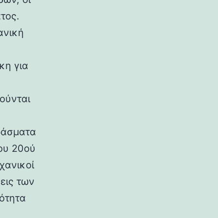
τος.
ανική
κη για
ούνται
ράσματα
ου 20ού
χανικοί
εις των
ρότητα