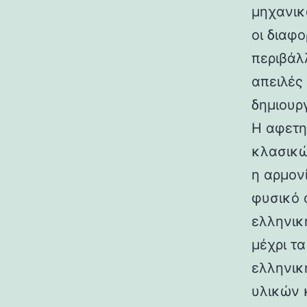
μηχανικ
οι διαφ
περιβάλ
απειλές
δημιουρ
Η αφετη
κλασικώ
η αρμον
φυσικό 
ελληνικ
μέχρι τ
ελληνικ
υλικών 