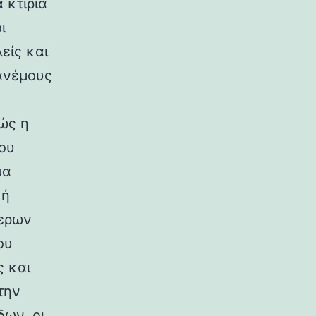
 κτίρια
ι
είς και
ανέμους
ώς η
ου
μα
κή
ερων
ου
ς και
την
ων, οι