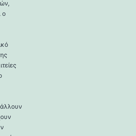
ρών,
 ο
ικό
της
ιτείες
ο
ιβάλλουν
χουν
ων