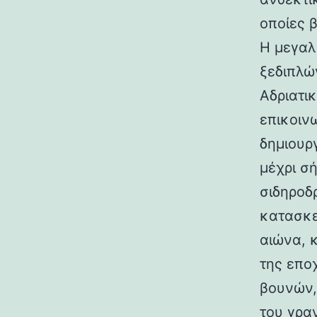
οποίες 
Η μεγαλ
ξεδιπλώ
Αδριατικ
επικοιν
δημιουρ
μέχρι σ
σιδηροδ
κατασκε
αιώνα, 
της επο
βουνών,
του γραν