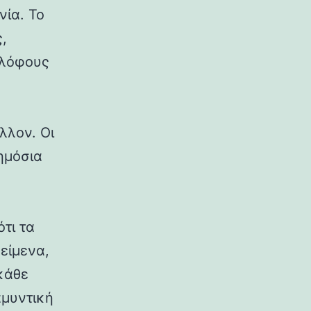
νία. Το
,
 λόφους
λλον. Οι
δημόσια
ότι τα
κείμενα,
κάθε
αμυντική