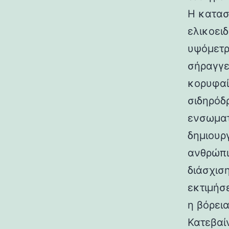
Η κατασ
ελικοει
υψόμετρο
σήραγγε
κορυφαί
σιδηρόδ
ενσωματ
δημιουρ
ανθρώπι
διάσχισ
εκτιμήσ
η βόρεια
Κατεβαί