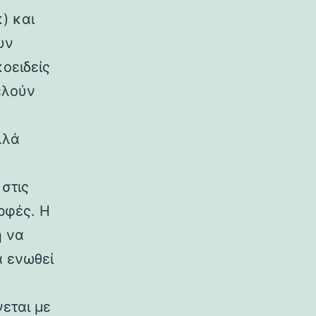
) και
υν
κοειδείς
ελούν
λλά
στις
ρφές. Η
η να
α ενωθεί
εται με