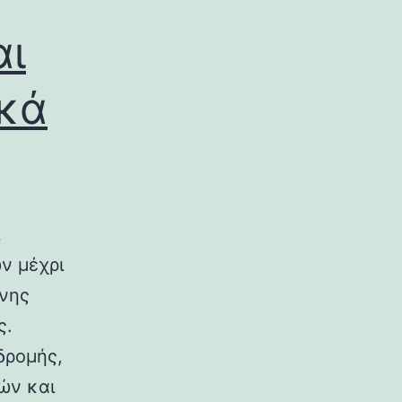
αι
ικά
ν μέχρι
ινης
ς.
δρομής,
ών και