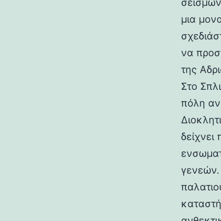
σεισμών.
μια μον
σχεδιάσ
να προσ
της Αδρι
Στο Σπλ
πόλη αν
Διοκλητ
δείχνει
ενσωματ
γενεών. 
παλατιο
καταστή
ανθεκτι