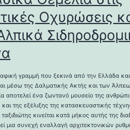
τικές Οχυρώσεις κ
Αλπικά Σιδηροδρομ
γα
αφική γραμμή που ξεκινά από την Ελλάδα και
ται μέσω της Δαλματικής Ακτής και των Άλπεω
λία αποτελεί ένα ζωντανό μουσείο της ανθρώπ
ς και της εξέλιξης της κατασκευαστικής τέχνη
 ταξιδιώτης κινείται κατά μήκος αυτής της δια
εί μια συνεχή εναλλαγή αρχιτεκτονικών ρυθμ