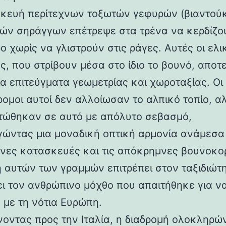
κευή περίτεχνων τοξωτών γεφυρών (βιαντούκ
δών σηράγγων επέτρεψε στα τρένα να κερδίζο
 χωρίς να γλιστρούν στις ράγες. Αυτές οι ελι
ς, που στρίβουν μέσα στο ίδιο το βουνό, αποτ
α επιτεύγματα γεωμετρίας και χωροταξίας. Οι
ρομοι αυτοί δεν αλλοίωσαν το αλπικό τοπίο, α
ώθηκαν σε αυτό με απόλυτο σεβασμό,
γώντας μια μοναδική οπτική αρμονία ανάμεσα 
νες κατασκευές και τις απόκρημνες βουνοκο
η αυτών των γραμμών επιτρέπει στον ταξιδιώτ
ει τον ανθρώπινο μόχθο που απαιτήθηκε για ν
 με τη νότια Ευρώπη.
νοντας προς την Ιταλία, η διαδρομή ολοκληρών