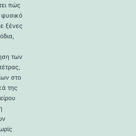
τει πώς
ο φυσικό
σε ξένες
όδια,
ηση των
πέτρας,
ίων στο
κά της
είρου
η
ων
ωρίς