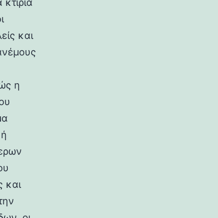
 κτίρια
ι
είς και
ανέμους
ώς η
ου
μα
κή
ερων
ου
ς και
την
ων, οι