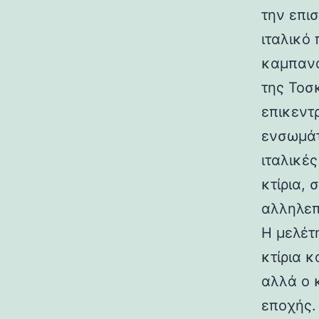
την επι
ιταλικό
καμπανα
της Τοσ
επικεντ
ενσωμάτ
ιταλικές
κτίρια,
αλληλεπ
Η μελέτη
κτίρια κ
αλλά ο 
εποχής.