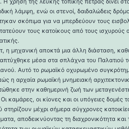
 Η χρήση της λευκής τοπικής πέτρας δίνει στα
αδική λάμψη, ενώ οι στενοί, δαιδαλώδεις δρόμο
τηκαν σκόπιμα για να μπερδεύουν τους εισβολ
τατεύουν τους κατοίκους από τους ισχυρούς 
ατικής.
ιτ, η μηχανική αποκτά μια άλλη διάσταση, καθ
απτύχθηκε μέσα στα σπλάχνα του Παλατιού τ
ιανού. Αυτό το ρωμαϊκό οχυρωμένο συγκρότη
 πώς η αρχαία ρωμαϊκή μνημειακή αρχιτεκτονι
ώθηκε στην καθημερινή ζωή των μεταγενέστ
Οι καμάρες, οι κίονες και οι υπόγειες δομές τ
ύ στηρίζουν μέχρι σήμερα σύγχρονες κατοικίε
ματα, αποδεικνύοντας τη διαχρονικότητα και 
κότητα των ρωμαϊκών κατασκευαστικών μεθόδ