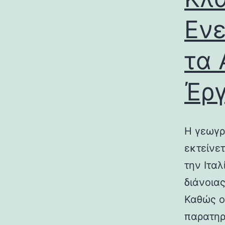
Ενε
τα 
Έρ
Η γεωγρ
εκτείνε
την Ιτα
διάνοια
Καθώς ο
παρατηρ