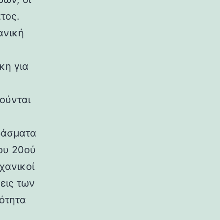
τος.
ανική
κη για
ούνται
ράσματα
ου 20ού
χανικοί
εις των
ρότητα