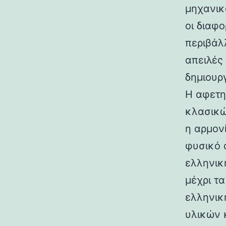
μηχανικ
οι διαφ
περιβάλ
απειλές
δημιουρ
Η αφετη
κλασικώ
η αρμον
φυσικό 
ελληνικ
μέχρι τ
ελληνικ
υλικών 