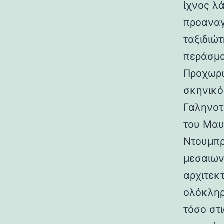
ίχνος λ
προαναγ
ταξιδιώτ
περάσμα
Προχωρώ
σκηνικό
Γαληνοτ
του Μαυ
Ντουμπρ
μεσαιων
αρχιτεκ
ολόκληρ
τόσο στι