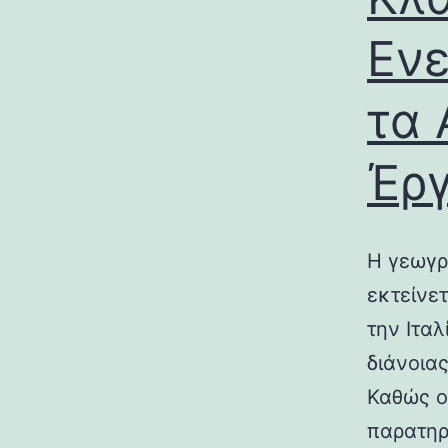
Ενε
τα 
Έρ
Η γεωγρ
εκτείνε
την Ιτα
διάνοια
Καθώς ο
παρατηρ