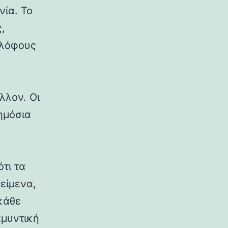
νία. Το
,
 λόφους
λλον. Οι
δημόσια
ότι τα
κείμενα,
κάθε
αμυντική