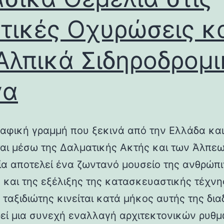
τικές Οχυρώσεις κ
Αλπικά Σιδηροδρομ
γα
αφική γραμμή που ξεκινά από την Ελλάδα και
ται μέσω της Δαλματικής Ακτής και των Άλπεω
λία αποτελεί ένα ζωντανό μουσείο της ανθρώπ
ς και της εξέλιξης της κατασκευαστικής τέχνη
 ταξιδιώτης κινείται κατά μήκος αυτής της δια
εί μια συνεχή εναλλαγή αρχιτεκτονικών ρυθμ