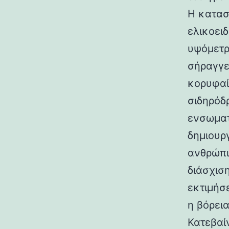
Η κατασ
ελικοει
υψόμετρο
σήραγγε
κορυφαί
σιδηρόδ
ενσωματ
δημιουρ
ανθρώπι
διάσχισ
εκτιμήσ
η βόρεια
Κατεβαί