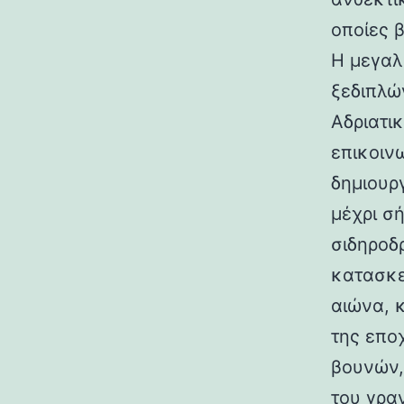
οποίες 
Η μεγαλ
ξεδιπλώ
Αδριατικ
επικοιν
δημιουρ
μέχρι σ
σιδηροδ
κατασκε
αιώνα, 
της επο
βουνών,
του γραν