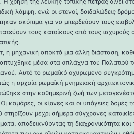
 Η χρήση της λευκής τοπικής πέτρας δίνει στα
αδική λάμψη, ενώ οι στενοί, δαιδαλώδεις δρόμο
τηκαν σκόπιμα για να μπερδεύουν τους εισβολ
τατεύουν τους κατοίκους από τους ισχυρούς 
ατικής.
ιτ, η μηχανική αποκτά μια άλλη διάσταση, καθ
απτύχθηκε μέσα στα σπλάχνα του Παλατιού τ
ιανού. Αυτό το ρωμαϊκό οχυρωμένο συγκρότη
 πώς η αρχαία ρωμαϊκή μνημειακή αρχιτεκτονι
ώθηκε στην καθημερινή ζωή των μεταγενέστ
Οι καμάρες, οι κίονες και οι υπόγειες δομές τ
ύ στηρίζουν μέχρι σήμερα σύγχρονες κατοικίε
ματα, αποδεικνύοντας τη διαχρονικότητα και 
κότητα των ρωμαϊκών κατασκευαστικών μεθόδ