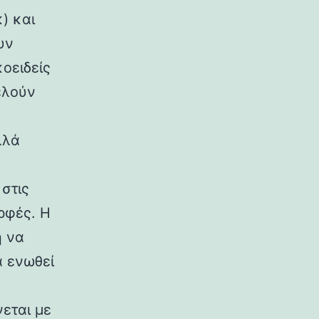
) και
υν
κοειδείς
ελούν
λλά
στις
ρφές. Η
η να
α ενωθεί
εται με