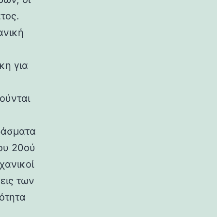
τος.
ανική
κη για
ούνται
ράσματα
ου 20ού
χανικοί
εις των
ρότητα