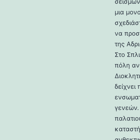
σεισμών.
μια μον
σχεδιάσ
να προσ
της Αδρι
Στο Σπλ
πόλη αν
Διοκλητ
δείχνει
ενσωματ
γενεών. 
παλατιο
καταστή
ανθεκτι