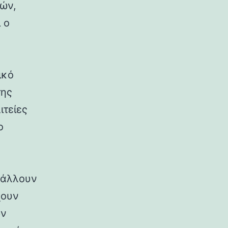
ρών,
 ο
ικό
της
ιτείες
ο
ιβάλλουν
χουν
ων