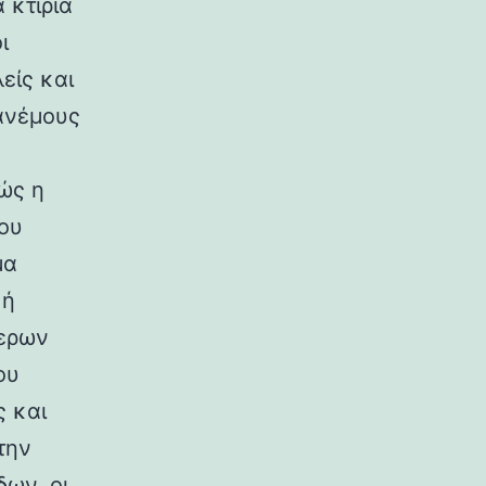
 κτίρια
ι
είς και
ανέμους
ώς η
ου
μα
κή
ερων
ου
ς και
την
ων, οι