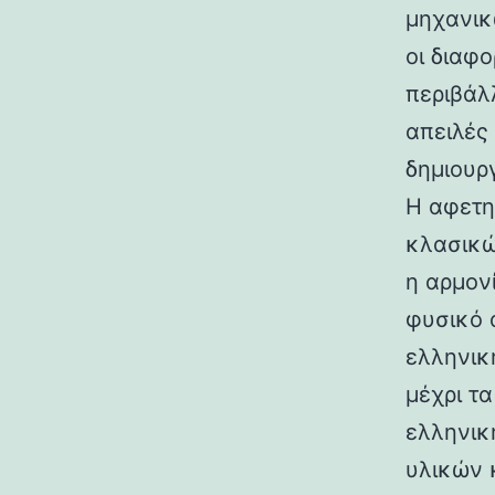
μηχανικ
οι διαφ
περιβάλ
απειλές
δημιουρ
Η αφετη
κλασικώ
η αρμον
φυσικό 
ελληνικ
μέχρι τ
ελληνικ
υλικών 