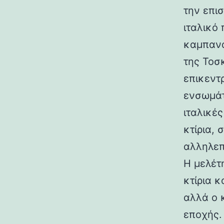
την επι
ιταλικό
καμπανα
της Τοσ
επικεντ
ενσωμάτ
ιταλικές
κτίρια,
αλληλεπ
Η μελέτη
κτίρια κ
αλλά ο 
εποχής.