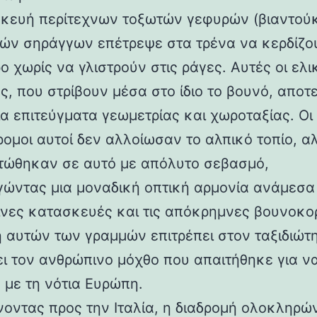
κευή περίτεχνων τοξωτών γεφυρών (βιαντούκ
δών σηράγγων επέτρεψε στα τρένα να κερδίζο
 χωρίς να γλιστρούν στις ράγες. Αυτές οι ελι
ς, που στρίβουν μέσα στο ίδιο το βουνό, αποτ
α επιτεύγματα γεωμετρίας και χωροταξίας. Οι
ρομοι αυτοί δεν αλλοίωσαν το αλπικό τοπίο, α
ώθηκαν σε αυτό με απόλυτο σεβασμό,
γώντας μια μοναδική οπτική αρμονία ανάμεσα 
νες κατασκευές και τις απόκρημνες βουνοκο
η αυτών των γραμμών επιτρέπει στον ταξιδιώτ
ει τον ανθρώπινο μόχθο που απαιτήθηκε για ν
 με τη νότια Ευρώπη.
νοντας προς την Ιταλία, η διαδρομή ολοκληρών