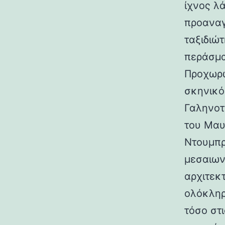
ίχνος λ
προαναγ
ταξιδιώτ
περάσμα
Προχωρώ
σκηνικό
Γαληνοτ
του Μαυ
Ντουμπρ
μεσαιων
αρχιτεκ
ολόκληρ
τόσο στι