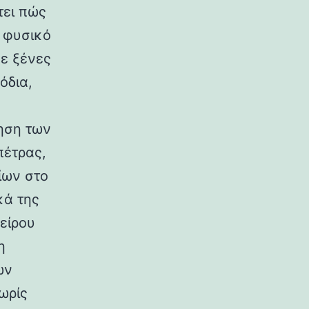
τει πώς
ο φυσικό
σε ξένες
όδια,
ηση των
πέτρας,
ίων στο
κά της
είρου
η
ων
ωρίς