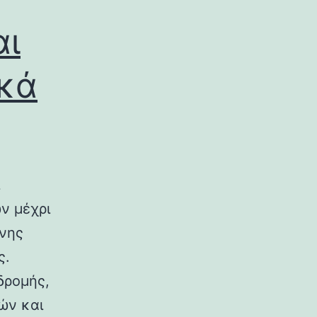
αι
ικά
ν μέχρι
ινης
ς.
δρομής,
ών και