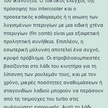
του ικανότητα. Ο τακτικός έλεγχος της
πρόσοψης του intercooler και ο
προσεκτικός καθαρισμός ή η ισιωση των
λυγισμένων πτερυγίων με μια ειδική χτένα
πτερυγίων (fin comb) είναι μια εξαιρετική
προληπτική συνήθεια. Επιπλέον, η
εσωτερική μόλυνση αποτελεί ένα συχνό,
κρυφό πρόβλημα. Οι στροβιλοσυμπιεστές
βασίζονται στο λάδι του κινητήρα για τη
λίπανση των ρουλεμάν τους, και με τον
χρόνο, μικρές ποσότητες αναθυμιάσεων ή
σταγονιδίων λαδιού μπορούν να περάσουν
από τις τσιμούχες του turbo στις
σωληνώσεις εισαγωγής. Αυτό το λάδι