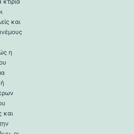
 κτίρια
ι
είς και
ανέμους
ώς η
ου
μα
κή
ερων
ου
ς και
την
ων, οι