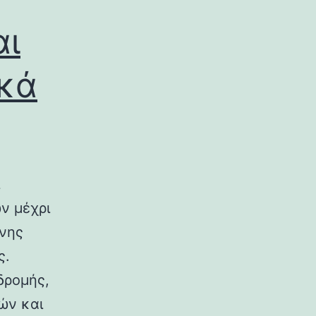
αι
ικά
ν μέχρι
ινης
ς.
δρομής,
ών και