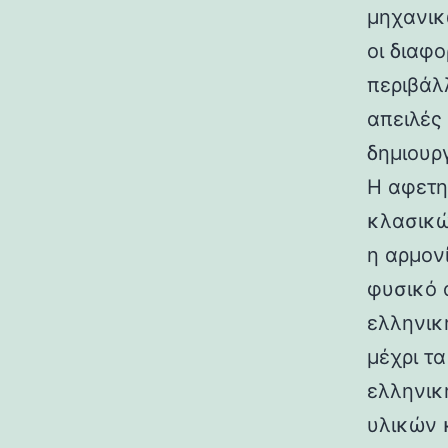
μηχανικ
οι διαφ
περιβάλ
απειλές
δημιουρ
Η αφετη
κλασικώ
η αρμον
φυσικό 
ελληνικ
μέχρι τ
ελληνικ
υλικών 