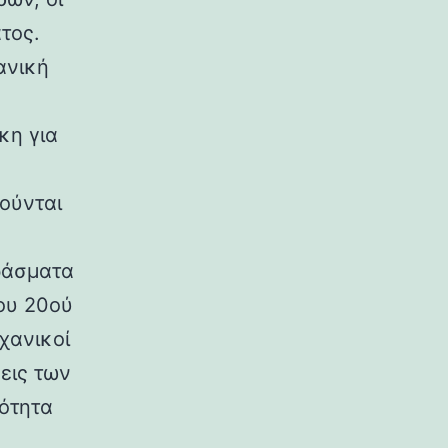
τος.
ανική
κη για
ούνται
ράσματα
ου 20ού
χανικοί
εις των
ρότητα