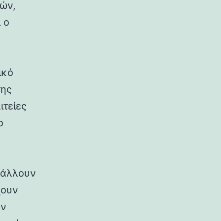
ρών,
 ο
ικό
της
ιτείες
ο
ιβάλλουν
χουν
ων