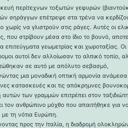
κευή περίτεχνων τοξωτών γεφυρών (βιαντούκ
δών σηράγγων επέτρεψε στα τρένα να κερδίζο
 χωρίς να γλιστρούν στις ράγες. Αυτές οι ελι
ς, που στρίβουν μέσα στο ίδιο το βουνό, αποτ
α επιτεύγματα γεωμετρίας και χωροταξίας. Οι
ρομοι αυτοί δεν αλλοίωσαν το αλπικό τοπίο, α
ώθηκαν σε αυτό με απόλυτο σεβασμό,
γώντας μια μοναδική οπτική αρμονία ανάμεσα 
νες κατασκευές και τις απόκρημνες βουνοκο
η αυτών των γραμμών επιτρέπει στον ταξιδιώτ
ει τον ανθρώπινο μόχθο που απαιτήθηκε για ν
 με τη νότια Ευρώπη.
νοντας προς την Ιταλία, η διαδρομή ολοκληρών