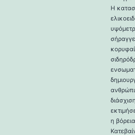
Η κατασ
ελικοει
υψόμετρο
σήραγγε
κορυφαί
σιδηρόδ
ενσωματ
δημιουρ
ανθρώπι
διάσχισ
εκτιμήσ
η βόρεια
Κατεβαί