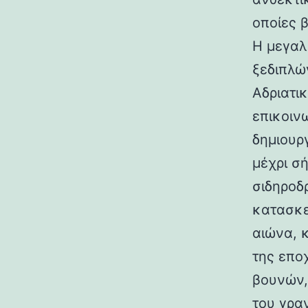
οποίες 
Η μεγαλ
ξεδιπλώ
Αδριατικ
επικοιν
δημιουρ
μέχρι σ
σιδηροδ
κατασκε
αιώνα, 
της επο
βουνών,
του γραν