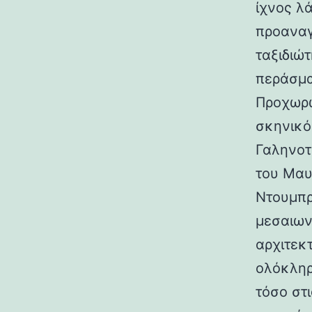
ίχνος λ
προαναγ
ταξιδιώτ
περάσμα
Προχωρώ
σκηνικό
Γαληνοτ
του Μαυ
Ντουμπρ
μεσαιων
αρχιτεκ
ολόκληρ
τόσο στι