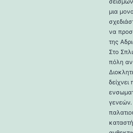
σεισμών.
μια μον
σχεδιάσ
να προσ
της Αδρι
Στο Σπλ
πόλη αν
Διοκλητ
δείχνει
ενσωματ
γενεών. 
παλατιο
καταστή
ανθεκτι