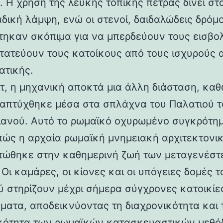
 Η χρήση της λευκής τοπικής πέτρας δίνει στα
αδική λάμψη, ενώ οι στενοί, δαιδαλώδεις δρόμο
τηκαν σκόπιμα για να μπερδεύουν τους εισβολ
τατεύουν τους κατοίκους από τους ισχυρούς 
ατικής.
ιτ, η μηχανική αποκτά μια άλλη διάσταση, καθ
απτύχθηκε μέσα στα σπλάχνα του Παλατιού τ
ιανού. Αυτό το ρωμαϊκό οχυρωμένο συγκρότη
 πώς η αρχαία ρωμαϊκή μνημειακή αρχιτεκτονι
ώθηκε στην καθημερινή ζωή των μεταγενέστ
Οι καμάρες, οι κίονες και οι υπόγειες δομές τ
ύ στηρίζουν μέχρι σήμερα σύγχρονες κατοικίε
ματα, αποδεικνύοντας τη διαχρονικότητα και 
κότητα των ρωμαϊκών κατασκευαστικών μεθόδ