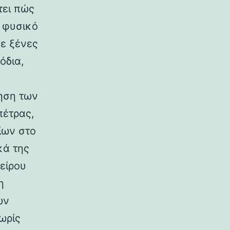
τει πώς
ο φυσικό
σε ξένες
όδια,
ηση των
πέτρας,
ίων στο
κά της
είρου
η
ων
ωρίς