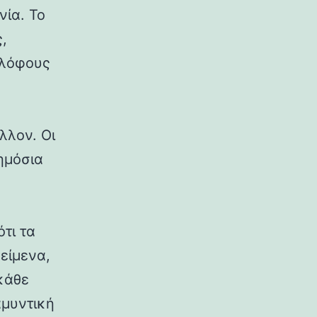
νία. Το
,
 λόφους
λλον. Οι
δημόσια
ότι τα
κείμενα,
κάθε
αμυντική