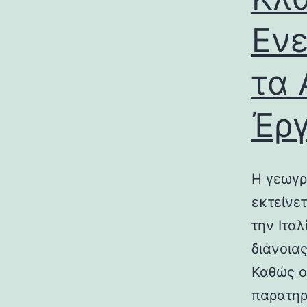
Ενε
τα 
Έρ
Η γεωγρ
εκτείνε
την Ιτα
διάνοια
Καθώς ο
παρατηρ