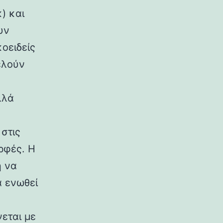
) και
υν
κοειδείς
ελούν
λλά
στις
ρφές. Η
η να
α ενωθεί
εται με