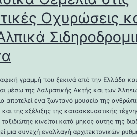
τικές Οχυρώσεις κ
Αλπικά Σιδηροδρομ
γα
αφική γραμμή που ξεκινά από την Ελλάδα και
ται μέσω της Δαλματικής Ακτής και των Άλπεω
λία αποτελεί ένα ζωντανό μουσείο της ανθρώπ
ς και της εξέλιξης της κατασκευαστικής τέχνη
 ταξιδιώτης κινείται κατά μήκος αυτής της δια
εί μια συνεχή εναλλαγή αρχιτεκτονικών ρυθμ