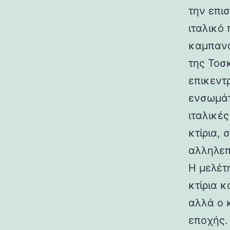
την επι
ιταλικό
καμπανα
της Τοσ
επικεντ
ενσωμάτ
ιταλικές
κτίρια,
αλληλεπ
Η μελέτη
κτίρια κ
αλλά ο 
εποχής.