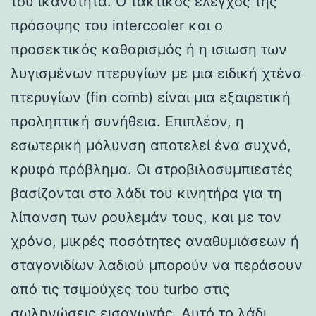
του ικανότητα. Ο τακτικός έλεγχος της
πρόσοψης του intercooler και ο
προσεκτικός καθαρισμός ή η ισιωση των
λυγισμένων πτερυγίων με μια ειδική χτένα
πτερυγίων (fin comb) είναι μια εξαιρετική
προληπτική συνήθεια. Επιπλέον, η
εσωτερική μόλυνση αποτελεί ένα συχνό,
κρυφό πρόβλημα. Οι στροβιλοσυμπιεστές
βασίζονται στο λάδι του κινητήρα για τη
λίπανση των ρουλεμάν τους, και με τον
χρόνο, μικρές ποσότητες αναθυμιάσεων ή
σταγονιδίων λαδιού μπορούν να περάσουν
από τις τσιμούχες του turbo στις
σωληνώσεις εισαγωγής. Αυτό το λάδι