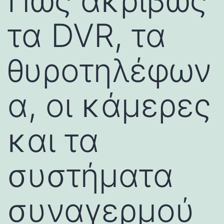
Πώς ακριβώς
τα DVR, τα
θυροτηλέφων
α, οι κάμερες
και τα
συστήματα
συναγερμού