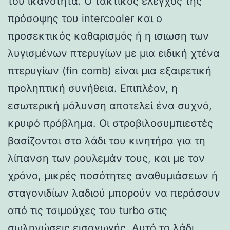
του ικανότητα. Ο τακτικός έλεγχος της
πρόσοψης του intercooler και ο
προσεκτικός καθαρισμός ή η ισιωση των
λυγισμένων πτερυγίων με μια ειδική χτένα
πτερυγίων (fin comb) είναι μια εξαιρετική
προληπτική συνήθεια. Επιπλέον, η
εσωτερική μόλυνση αποτελεί ένα συχνό,
κρυφό πρόβλημα. Οι στροβιλοσυμπιεστές
βασίζονται στο λάδι του κινητήρα για τη
λίπανση των ρουλεμάν τους, και με τον
χρόνο, μικρές ποσότητες αναθυμιάσεων ή
σταγονιδίων λαδιού μπορούν να περάσουν
από τις τσιμούχες του turbo στις
σωληνώσεις εισαγωγής. Αυτό το λάδι