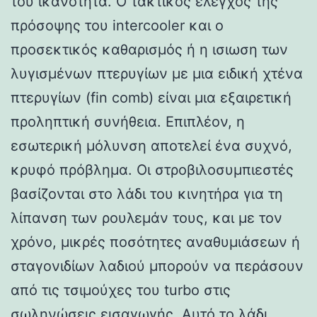
του ικανότητα. Ο τακτικός έλεγχος της
πρόσοψης του intercooler και ο
προσεκτικός καθαρισμός ή η ισιωση των
λυγισμένων πτερυγίων με μια ειδική χτένα
πτερυγίων (fin comb) είναι μια εξαιρετική
προληπτική συνήθεια. Επιπλέον, η
εσωτερική μόλυνση αποτελεί ένα συχνό,
κρυφό πρόβλημα. Οι στροβιλοσυμπιεστές
βασίζονται στο λάδι του κινητήρα για τη
λίπανση των ρουλεμάν τους, και με τον
χρόνο, μικρές ποσότητες αναθυμιάσεων ή
σταγονιδίων λαδιού μπορούν να περάσουν
από τις τσιμούχες του turbo στις
σωληνώσεις εισαγωγής. Αυτό το λάδι